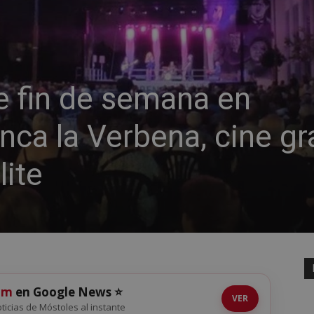
e fin de semana en
nca la Verbena, cine gr
lite
om
en Google News ⭐
VER
noticias de Móstoles al instante