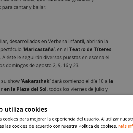
para cantar y bailar.
liar, desarrollados en Verbena infantil, abrirán la
pectáculo ‘
Maricastaña’
, en el
Teatro de Títeres
s. A éste le seguirán diversas puestas en escena el
 los domingos de agosto 2, 9, 16 y 23.
n su show
‘Aakarsshak’
dará comienzo el día 10 a
la
 en la Plaza del Sol
, todos los viernes de julio y
b utiliza cookies
 cookies para mejorar la experiencia del usuario. Al utilizar nuest
s las cookies de acuerdo con nuestra Política de cookies.
Más in
rá este