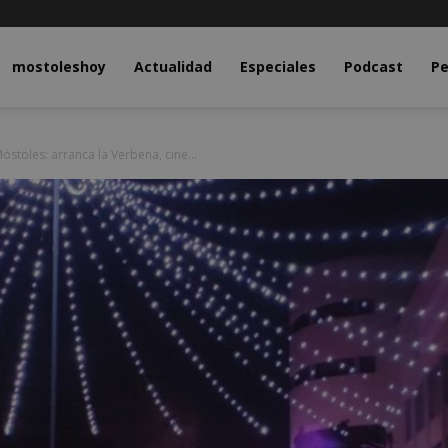
y.com
mostoleshoy
Actualidad
Especiales
Podcast
Pe
stoles: arranca la Verbena, cine...