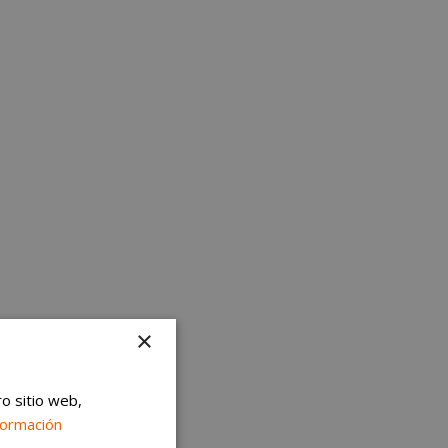
×
ro sitio web,
formación