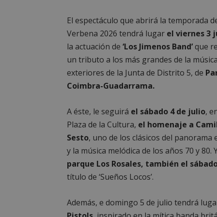
El espectáculo que abrirá la temporada d
Verbena 2026 tendrá lugar
el viernes 3 j
la actuación de
‘Los Jimenos Band’
que r
un tributo a los más grandes de la música
exteriores de la Junta de Distrito 5, de
Pa
Coimbra-Guadarrama.
A éste, le seguirá
el sábado 4 de julio
, e
Plaza de la Cultura,
el homenaje a Cami
Sesto
, uno de los clásicos del panorama
y la música melódica de los años 70 y 80. 
parque Los Rosales, también el sábad
título de ‘Sueños Locos’.
Además, e domingo 5 de julio tendrá lugar
Pistols
, inspirado en la mítica banda bri