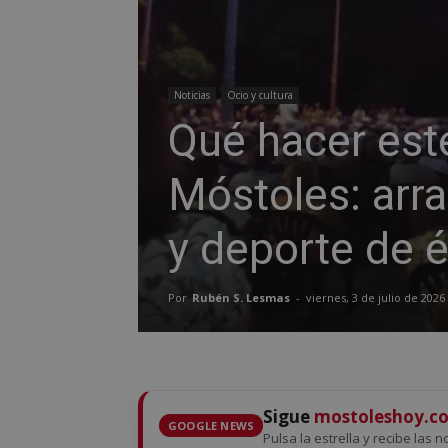
Noticias
Ocio y cultura
Qué hacer est
Móstoles: arra
y deporte de é
Por
Rubén S. Lesmas
-
viernes, 3 de julio de 2026
Sigue
mostoleshoy.c
GOOGLE NEWS
Pulsa la estrella y recibe las 