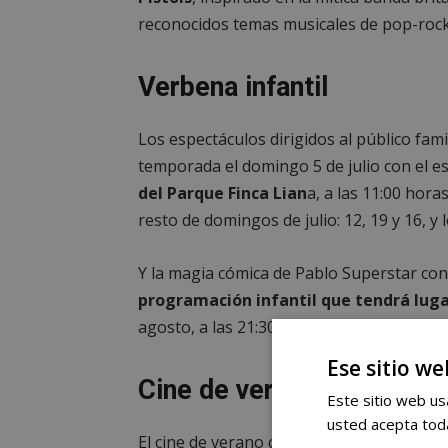
reconocidos temas musicales de pop-rock 
Verbena infantil
Los espectáculos dirigidos al público fami
temporada el domingo 5 de julio con el es
del Parque Finca Lian
a, a las 11:00 hora
resto de domingos de julio: 12, 19 y 16, y
Y la magia cómica de Pablo Superstar co
programación infantil que tendrá lugar
agosto, a las 21:30 h.
Ese sitio we
Cine de verano gratuito
Este sitio web usa
usted acepta toda
El cine de verano continúa en julio. Lo ha