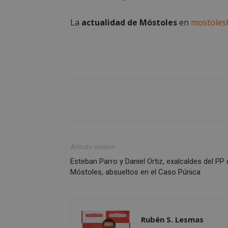
La
actualidad de Móstoles
en
mostoles
Storage declaratio
Nombre
wpjm-stat-job_vie
__tt_embed__stora
wpjm-stat-job_vie
wpjm-stat-job_vie
wpjm-stat-job_vie
Artículo anterior
Esteban Parro y Daniel Ortiz, exalcaldes del PP
wpjm-stat-job_vie
Móstoles, absueltos en el Caso Púnica
google_auto_fc_c
wpjm-stat-job_vie
wpjm-stat-job_vie
Rubén S. Lesmas
wpjm-stat-job_vie