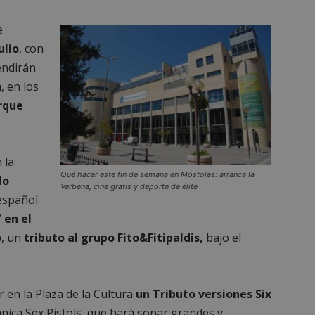
e
ulio
, con
endirán
, en los
rque
n la
Qué hacer este fin de semana en Móstoles: arranca la
lo
Verbena, cine gratis y deporte de élite
 español
Y
en el
o
, un
tributo al grupo Fito&Fitipaldis,
bajo el
 en la Plaza de la Cultura
un Tributo versiones Six
tánica Sex Pistols, que hará sonar grandes y