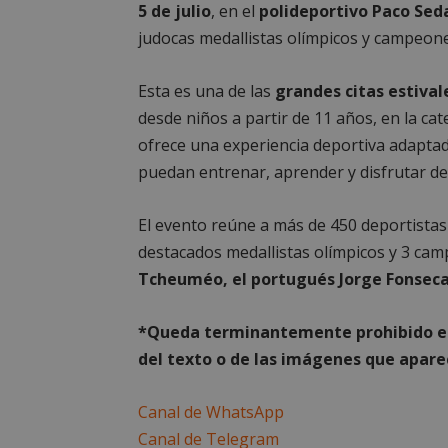
5 de julio
, en el
polideportivo Paco Sed
__cf_bm
judocas medallistas olímpicos y campeon
CookieScriptConse
Esta es una de las
grandes citas estival
desde niños a partir de 11 años, en la ca
ofrece una experiencia deportiva adaptada
puedan entrenar, aprender y disfrutar de 
__cf_bm
El evento reúne a más de 450 deportistas
VISITOR_PRIVACY
destacados medallistas olímpicos y 3 c
Tcheuméo, el portugués Jorge Fonseca
*Queda term
inantemente prohibido el
msToken
del texto o de las imágenes que aparec
Canal de WhatsApp
Canal de Telegram
cf_clearance