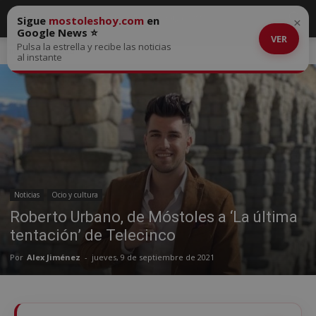
Sigue
mostoleshoy.com
en
×
Google News ⭐
VER
Pulsa la estrella y recibe las noticias
Inicio
Noticias
al instante
Noticias
Ocio y cultura
Roberto Urbano, de Móstoles a ‘La última
tentación’ de Telecinco
Por
Alex Jiménez
-
jueves, 9 de septiembre de 2021