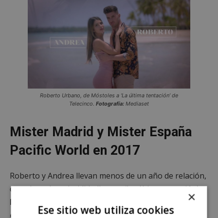
Roberto Urbano, de Móstoles a ‘La última tentación’ de
Telecinco.
Fotografía:
Mediaset
Mister Madrid y Mister España
Pacific World en 2017
Roberto y Andrea llevan menos de un año de relación,
que ahora han decidido llevar a ‘La última tentación’.
×
Natural de Móstoles
, el joven ganó en 2017
el
Ese sitio web utiliza cookies
certamen Míster Madrid Pacific World y el Mister