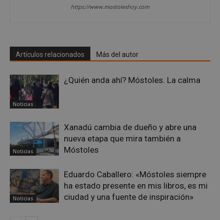
inicio de sesión de usuario y la gestión de cuentas.
https://www.mostoleshoy.com
El sitio web no se puede utilizar correctamente sin
las cookies estrictamente necesarias.
Proveedor
/
Nombre
Vencimient
Dominio
Artículos relacionados
Más del autor
__cf_bm
29 minuto
Cloudflare Inc.
56 segundo
.x.com
¿Quién anda ahí? Móstoles. La calma
Noticias
Xanadú cambia de dueño y abre una
nueva etapa que mira también a
Móstoles
Noticias
CookieScriptConsent
4 semanas 
CookieScript
días
mostoleshoy.com
Eduardo Caballero: «Móstoles siempre
ha estado presente en mis libros, es mi
ciudad y una fuente de inspiración»
Noticias