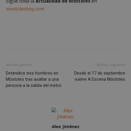
Sigue toda la
actualidad de Móstoles
en
mostoleshoy.com
Cookies de
Cookies de
preferencias
funcionalidad
Cookies no clasificadas
Artículo anterior
Artículo siguiente
Detenidos tres hombres en
Desde el 17 de septiembre
Móstoles tras asaltar a una
vuelve A Escena Móstoles
Cookies estrictamente necesarias
persona a la salida del metro
Cookies de rendimiento
Cookies de preferencias
Cookies de funcionalidad
Cookies no clasificadas
Las cookies estrictamente necesarias permiten la
Alex Jiménez
funcionalidad principal del sitio web, como el