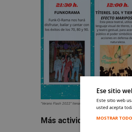
Ese sitio we
Este sitio web usa
“Verano Flash 2022” llenará Móstoles de actividades cultur
usted acepta toda
MOSTRAR TODO
Más actividades para res