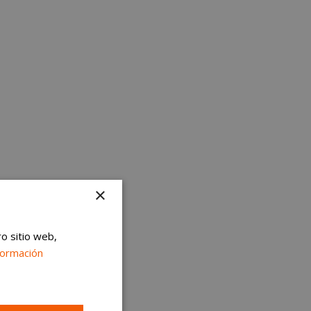
×
ro sitio web,
formación