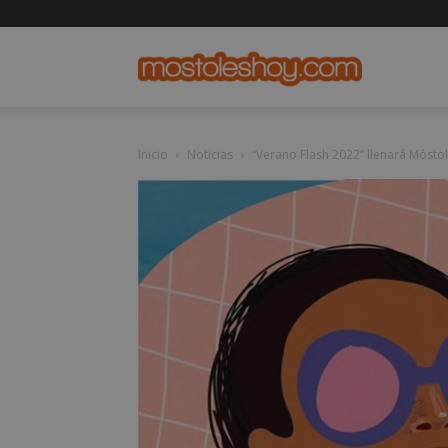
mostolesho
Inicio
Noticias
“Verano Flash 2022” llenará Mósto