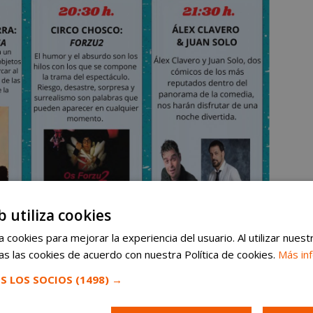
b utiliza cookies
 cookies para mejorar la experiencia del usuario. Al utilizar nuest
ales en esta primera semana
s las cookies de acuerdo con nuestra Política de cookies.
Más in
S LOS SOCIOS
(1498) →
to de la semana