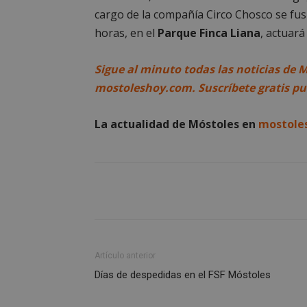
cargo de la compañía Circo Chosco se fusi
horas, en el
Parque Finca Liana
, actuará
_GRECAPTCHA
Sigue al minuto todas las noticias de 
CookieScriptConse
mostoleshoy.com. Suscríbete gratis p
La actualidad de Móstoles en
mostole
__cf_bm
Storage declaratio
Nombre
job_listing_60028_0
_grecaptcha
Artículo anterior
google_auto_fc_c
Días de despedidas en el FSF Móstoles
Nombre