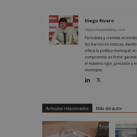
Nombre
Provee
Nombre
VISITOR_PRIVACY
/
Domin
Nombre
OAID
vuid
Vimeo.
Diego Rivero
YSC
Inc.
.vimeo
https://mostoleshoy.com
_cfuvid
.vimeo
NID
_ga
Periodista y cronista en most
los barrios en noticias, dando
crítica la política municipal, 
VISITOR_INFO1_LIV
compromiso es firme: garantiz
el máximo rigor, precisión y 
municipio.
_ga_CJ6TH46G2D
Artículos relacionados
Más del autor