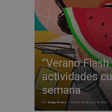
Noticias
Ocio y cultura
“Verano Flash
actividades cu
semana
Por
Diego Rivero
-
martes, 28 de junio de 2022