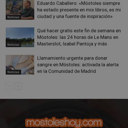
Eduardo Caballero: «Móstoles siempre
ha estado presente en mis libros, es mi
__cf_bm
29 minuto
Cloudflare Inc.
ciudad y una fuente de inspiración»
Noticias
58 segundo
.twitter.com
Qué hacer gratis este fin de semana en
Móstoles: las 24 horas de Le Mans en
Masterslot, Isabel Pantoja y más
Noticias
Llamamiento urgente para donar
sangre en Móstoles: activada la alerta
en la Comunidad de Madrid
VISITOR_PRIVACY_METADATA
5 meses 4
YouTube
Noticias
semanas
.youtube.com