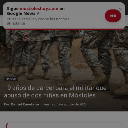
Sigue
mostoleshoy.com
en
×
Google News ⭐
VER
Pulsa la estrella y recibe las noticias
Inicio
Noticias
al instante
Noticias
19 años de cárcel para el militar que
abusó de dos niñas en Móstoles
Por
Daniel Cayetano
-
viernes, 5 de agosto de 2022