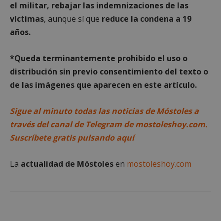
el militar, rebajar las indemnizaciones de las
víctimas
, aunque sí que
reduce la condena a 19
Cookies no clasificadas
años.
*Queda terminantemente prohibido el uso o
distribución sin previo consentimiento del texto o
de las imágenes que aparecen en este artículo.
Cookies estrictamente necesarias
Sigue al minuto todas las noticias de Móstoles a
Cookies de rendimiento
través del canal de Telegram de mostoleshoy.com.
Cookies de preferencias
Suscríbete gratis pulsando aquí
Cookies de funcionalidad
Cookies no clasificadas
La
actualidad de Móstoles
en
mostoleshoy.com
Las cookies estrictamente necesarias permiten la
funcionalidad principal del sitio web, como el
inicio de sesión de usuario y la gestión de cuentas.
El sitio web no se puede utilizar correctamente sin
las cookies estrictamente necesarias.
Proveedor
/
Nombre
Vencimient