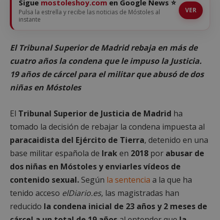
Sigue
mostoleshoy.com
en Google News ⭐
VER
Pulsa la estrella y recibe las noticias de Móstoles al
instante
El Tribunal Superior de Madrid rebaja en más de
cuatro años la condena que le impuso la Justicia.
19 años de cárcel para el militar que abusó de dos
niñas en Móstoles
El
Tribunal Superior de Justicia de Madrid
ha
tomado la decisión de rebajar la condena impuesta al
paracaidista del Ejército de Tierra
, detenido en una
base militar española de
Irak
en
2018
por
abusar de
dos niñas en Móstoles y enviarles vídeos de
contenido sexual.
Según
la sentencia
a la que ha
tenido acceso
elDiario.es
, las magistradas han
reducido
la condena inicial de 23 años y 2 meses de
cárcel a un total de 19 años
al entender que
la