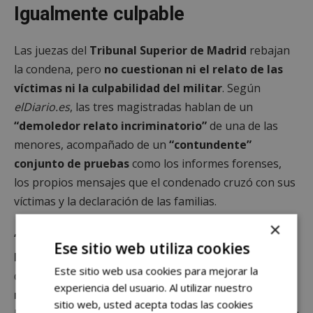
Igualmente culpable
Las juezas del
Tribunal Superior de Madrid
rebajan
la condena, pero
no cuestionan ni el relato de las
víctimas ni la culpabilidad del militar
. Según
elDiario.es
, las tres magistradas hablan de un
“demoledor relato incriminatorio”
de una de las
menores, acompañado de un
“contundente”
conjunto de pruebas
como los informes forenses,
los propios mensajes que el condenado cruzó con sus
víctimas y la declaración de las familias.
×
“Es como si fuera una máquina, él pedía y yo
Ese sitio web utiliza cookies
hacía”
, confesó una de las víctimas al juez Ruz
Este sitio web usa cookies para mejorar la
durante la investigación.
“Abusó de mi confianza, de
experiencia del usuario. Al utilizar nuestro
mi mente y de mi cuerpo”
, añadió la segunda niña.
sitio web, usted acepta todas las cookies