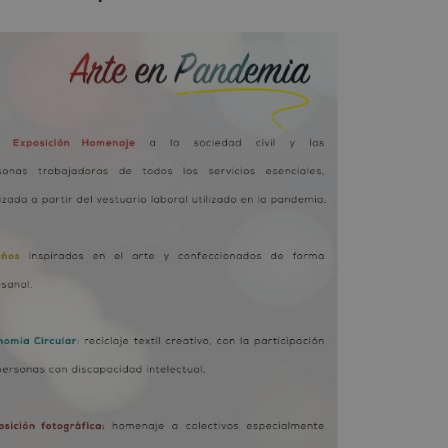
Sesión
Cookie generada por aplicaciones basadas
PHP.net
PHP. Este es un identificador de propósit
mostoleshoy.com
utiliza para mantener las variables de ses
Normalmente es un número generado al a
que se usa puede ser específico del sitio
ejemplo es mantener un estado de inicio
usuario entre páginas.
6 meses
Google reCAPTCHA establece una cookie 
Google LLC
(_GRECAPTCHA) cuando se ejecuta con el 
www.google.com
proporcionar su análisis de riesgo.
nt
1 mes
El servicio Cookie-Script.com utiliza esta
CookieScript
recordar las preferencias de consentimi
mostoleshoy.com
los visitantes. Es necesario que el banner
Cookie-Script.com funcione correctamen
30 minutos
Esta cookie se utiliza para distinguir ent
Cloudflare Inc.
Esto es beneficioso para el sitio web, con e
.vimeo.com
informes válidos sobre el uso de su sitio 
n
Storage type
mp_setting