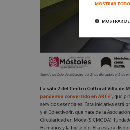
MOSTRAR TODO
MOSTRAR DE
Cookies
estrictament
necesarias
Agenda de Ocio de Móstoles del 31 de diciembre al 2 de en
La sala 2 del Centro Cultural Villa de
Cooki
pandemia convertido en ARTE”
,
que pre
servicios esenciales. Esta iniciativa est
Las cookies estricta
y el Colectivo4r, que nace de la Asociació
la gestión de cuenta
Circularidad en Moda (SICMODA), fundado
Nombre
Humanos y la Inclusión. Ella estará dispo