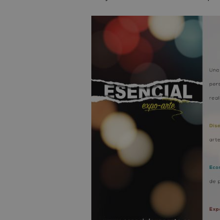
PHPSESSID
_GRECAPTCHA
CookieScriptConse
__cf_bm
Storage declaratio
Nombre
job_listing_60028_0
_grecaptcha
google_auto_fc_c