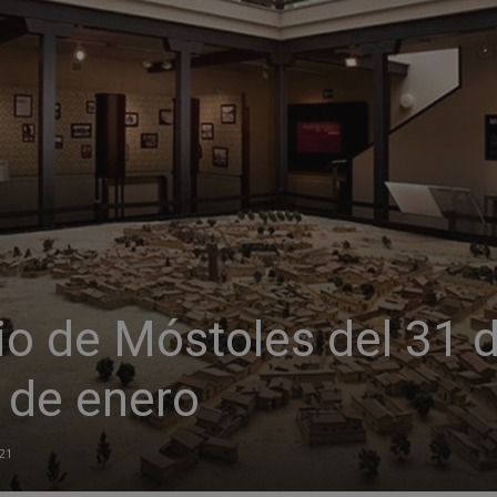
o de Móstoles del 31 
 de enero
21