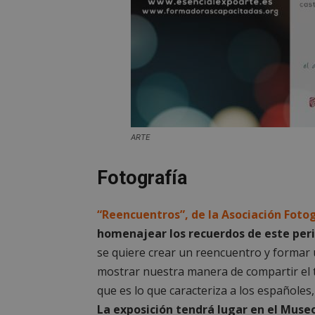
Nombre
Nombre
Provee
Nombre
VISITOR_PRIVACY
/
Domin
Nombre
OAID
vuid
Vimeo.
YSC
Inc.
.vimeo
_cfuvid
.vimeo
NID
_ga
ARTE
VISITOR_INFO1_LIV
Fotografía
“Reencuentros”, de la Asociación Foto
_ga_CJ6TH46G2D
homenajear los recuerdos de este per
se quiere crear un reencuentro y formar u
mostrar nuestra manera de compartir el t
que es lo que caracteriza a los españoles,
La exposición tendrá lugar en el Museo 