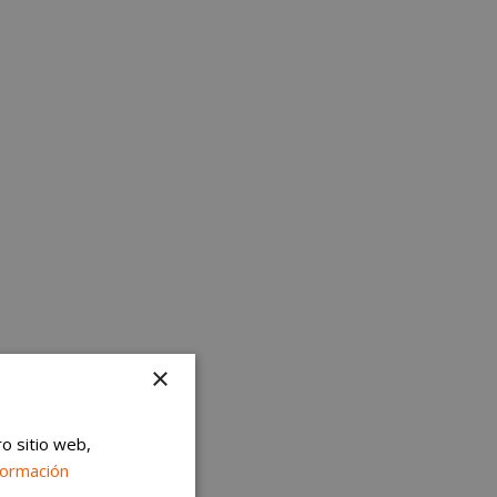
×
ro sitio web,
formación