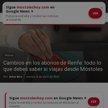
Sigue
mostoleshoy.com
en
×
Google News ⭐
VER
Pulsa la estrella y recibe las noticias
Inicio
Noticias
al instante
Noticias
Cambios en los abonos de Renfe: todo lo
que debes saber si viajas desde Móstoles
Por
Aitor Bris
-
martes, 8 de abril de 2025
Sigue
mostoleshoy.com
en Google News ⭐
VER
Pulsa la estrella y recibe las noticias de Móstoles al
instante