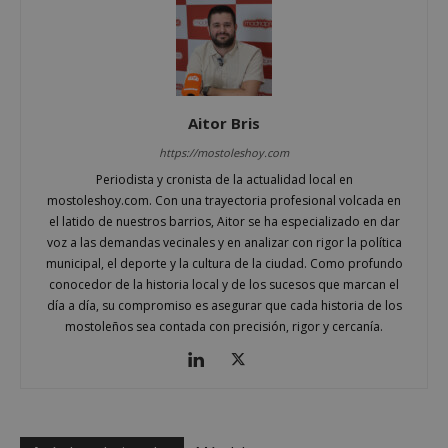
Cookies de rendimiento
Cookies de preferencias
Cookies de funcionalidad
Cookies no clasificadas
Aitor Bris
Las cookies estrictamente necesarias permiten la
https://mostoleshoy.com
funcionalidad principal del sitio web, como el
inicio de sesión de usuario y la gestión de cuentas.
Periodista y cronista de la actualidad local en
El sitio web no se puede utilizar correctamente sin
mostoleshoy.com. Con una trayectoria profesional volcada en
las cookies estrictamente necesarias.
el latido de nuestros barrios, Aitor se ha especializado en dar
Proveedor
/
voz a las demandas vecinales y en analizar con rigor la política
Nombre
Vencimient
Dominio
municipal, el deporte y la cultura de la ciudad. Como profundo
__cf_bm
29 minuto
conocedor de la historia local y de los sucesos que marcan el
Cloudflare Inc.
56 segundo
.x.com
día a día, su compromiso es asegurar que cada historia de los
mostoleños sea contada con precisión, rigor y cercanía.