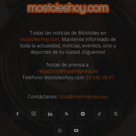
VISITOR_PRIVACY_METADATA
5 meses 4
YouTube
semanas
.youtube.com
Todas las noticias de Móstoles en
mostoleshoy.com
. Mantente informado de
toda la actualidad, noticias, eventos, ocio y
deportes de tu ciudad. ¡Síguenos!
Notas de prensa a:
redaccion@madridpress.es
Teléfono mostoleshoy.com:
91 643 36 97
Contáctanos:
hola@madridpress.es
msToken
.tiktok.com
1 semana 
días