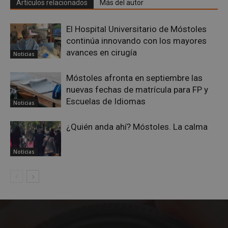
Artículos relacionados
Más del autor
CookieScriptConsent
4 semanas 
CookieScript
días
mostoleshoy.com
El Hospital Universitario de Móstoles
continúa innovando con los mayores
avances en cirugía
Noticias
Móstoles afronta en septiembre las
nuevas fechas de matrícula para FP y
Escuelas de Idiomas
Noticias
¿Quién anda ahí? Móstoles. La calma
Noticias
__cf_bm
29 minuto
Cloudflare Inc.
58 segundo
.twitter.com