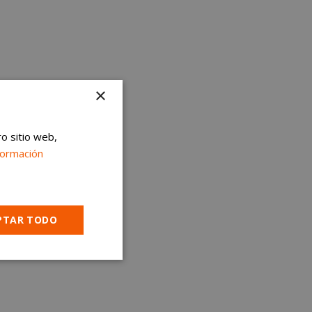
×
ro sitio web,
formación
PTAR TODO
Cookies no
clasificadas