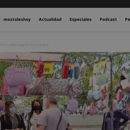
y.com
mostoleshoy
Actualidad
Especiales
Podcast
Pe
ercadillo siga en Finca Liana