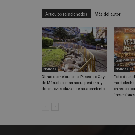
VISITOR_INFO1_LIV
Artículos relacionados
Más del autor
_ga_CJ6TH46G2D
Noticias
Noticias
Obras de mejora en el Paseo de Goya
Éxito de aud
de Móstoles: más acera peatonal y
mostoleshoy
dos nuevas plazas de aparcamiento
en redes co
impresiones 