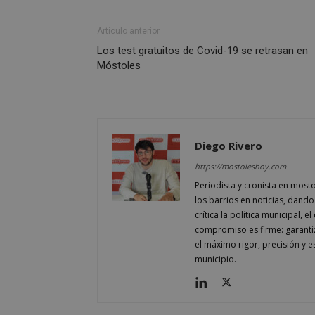
Artículo anterior
__cf_bm
Los test gratuitos de Covid-19 se retrasan en
Móstoles
Storage declaratio
Nombre
job_listing_60028_0
_grecaptcha
Diego Rivero
google_auto_fc_c
https://mostoleshoy.com
Periodista y cronista en most
los barrios en noticias, dando
Nombre
crítica la política municipal, 
Nombre
Provee
Nombre
VISITOR_PRIVACY
/
Domin
compromiso es firme: garantiz
Nombre
OAID
el máximo rigor, precisión y 
vuid
Vimeo.
municipio.
YSC
Inc.
.vimeo
_cfuvid
.vimeo
NID
_ga