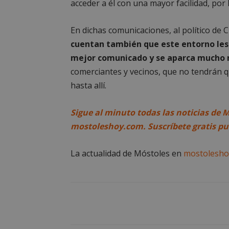
acceder a él con una mayor facilidad, por 
En dichas comunicaciones, al político de C
cuentan también que este entorno les 
Cooki
mejor comunicado y se aparca mucho 
comerciantes y vecinos, que no tendrán 
hasta allí.
Las cookies estricta
la gestión de cuenta
Sigue al minuto todas las noticias de 
Nombre
mostoleshoy.com. Suscríbete gratis p
PHPSESSID
La actualidad de Móstoles en
mostolesho
_GRECAPTCHA
CookieScriptConse