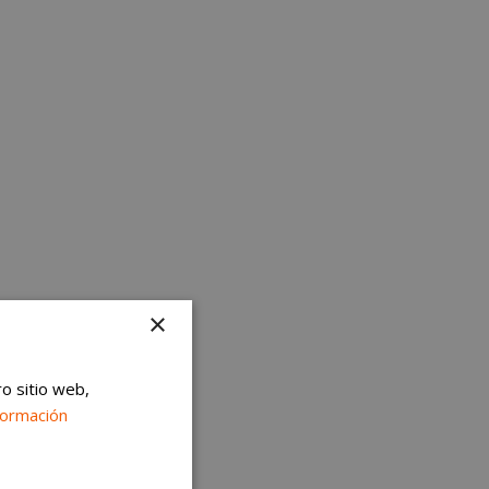
×
ro sitio web,
formación