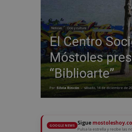
Noticias
Ocio y cultura
El Centro Soci
Móstoles prese
“Biblioarte”
Por
Silvia Rincón
-
sábado, 14 de diciembre de 2
Sigue
mostoleshoy.c
GOOGLE NEWS
Pulsa la estrella y recibe las 