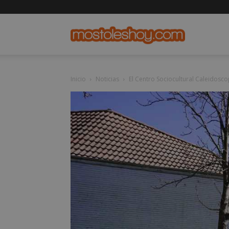
mostolesho
Inicio
Noticias
El Centro Sociocultural Caleidoscop