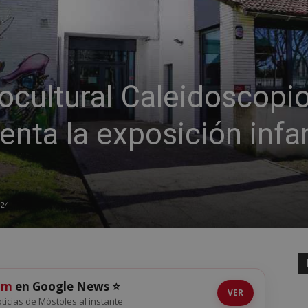
ocultural Caleidoscopi
nta la exposición infan
024
om
en Google News ⭐
VER
noticias de Móstoles al instante