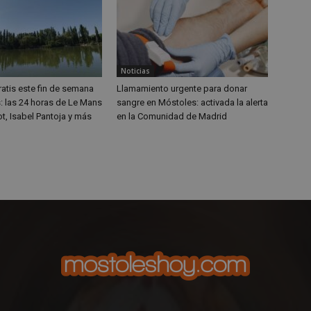
funciones de seguridad de un sit
proporcionar protección contra v
maliciosos.
n
Storage type
Noticias
w_unique_99537
Almacenamiento local
atis este fin de semana
Llamamiento urgente para donar
: las 24 horas de Le Mans
sangre en Móstoles: activada la alerta
ge_test
Almacenamiento de sesión
t, Isabel Pantoja y más
en la Comunidad de Madrid
w_unique_99277
Almacenamiento local
w_unique_99355
Almacenamiento local
w_unique_99516
Almacenamiento local
w_unique_99437
Almacenamiento local
mp_setting
Almacenamiento local
w_unique_99340
Almacenamiento local
w_unique_99381
Almacenamiento local
w_unique_99206
Almacenamiento local
Almacenamiento de sesión
w_unique_99491
Almacenamiento local