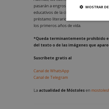
pasarán a engrosar la biblioteca de los c
MOSTRAR DE
educativos de la ciudad. Otros serán dest
préstamo literario semanal entre las fami
Cookies
los primeros años de vida.
estrictament
necesarias
*Queda terminantemente prohibido el 
del texto o de las imágenes que aparec
Suscríbete gratis al
Cooki
Canal de WhatsApp
Canal de Telegram
Las cookies estricta
la gestión de cuenta
La
actualidad de Móstoles
en
mostoles
Nombre
__cf_bm