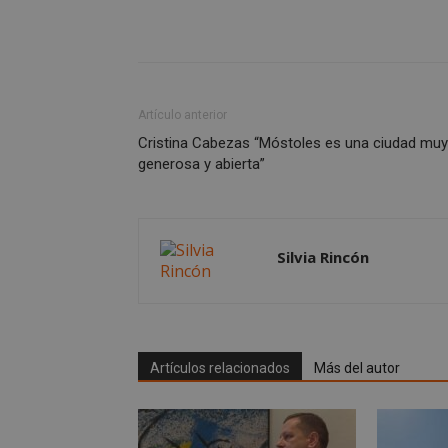
CookieScriptConse
Artículo anterior
__cf_bm
Cristina Cabezas “Móstoles es una ciudad muy
generosa y abierta”
VISITOR_PRIVACY
Silvia Rincón
msToken
Artículos relacionados
Más del autor
cf_clearance