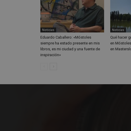
Storage declaratio
Nombre
Noticias
Noticias
wpjm-stat-job_vie
Eduardo Caballero: «Móstoles
Qué hacer gr
siempre ha estado presente en mis
en Móstoles
__tt_embed__stora
libros, es mi ciudad y una fuente de
en Masterslo
wpjm-stat-job_vie
inspiración»
wpjm-stat-job_vie
wpjm-stat-job_vie
wpjm-stat-job_vie
google_auto_fc_c
wpjm-stat-job_vie
wpjm-stat-job_vie
wpjm-stat-job_vie
job_listing_60028_0
wpjm-stat-job_vie