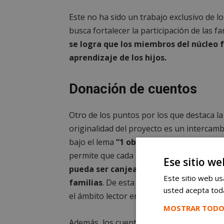
Este no ha sido un trabajo exclusivo de los
busca fortalecer la participación de las fa
se logra que los miembros del núcleo 
aprendizaje de los hijos.
Donación de cuentos
Otro de los puntos por los que destaca la
originalidad del proyecto es un intercamb
bajo el lema
“1 obra de arte x 1 cuento”
permite que cada
obra realizada por los
Ese sitio we
pueda ser canjeada por un libro donado
Este sitio web usa
familias
. De esta manera se continúa in
usted acepta toda
el ámbito lector entre los más pequeños.
MOSTRAR TODO
Además, los cuentos restantes de esta d