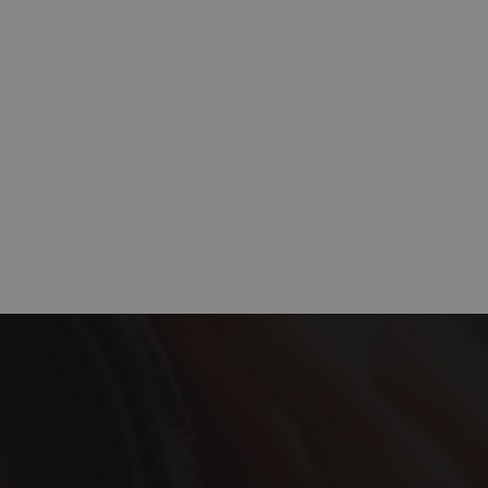
io web y
isitantes
Descripción