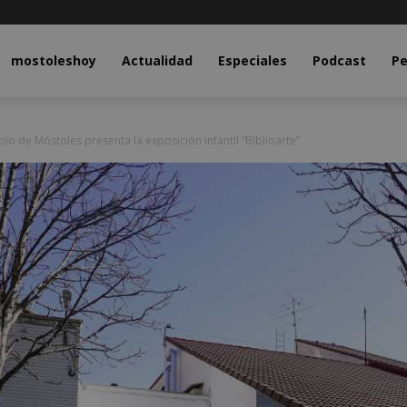
y.com
mostoleshoy
Actualidad
Especiales
Podcast
Pe
io de Móstoles presenta la exposición infantil “Biblioarte”