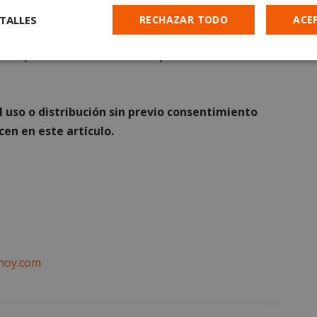
entros
TALLES
RECHAZAR TODO
ACE
inados a la
biblioteca viajera
que fomenta el
lias, promoviendo así el amor por los libros desde
Cookies de
Cookies de
Cookies de
e
rendimiento
preferencias
funcionalidad
uso o distribución sin previo consentimiento
en en este artículo.
es estrictamente necesarias
Cookies de rendimiento
Cookies de prefer
Cookies de funcionalidad
Cookies no clasificadas
mente necesarias permiten la funcionalidad principal del sitio web, como el inicio d
s. El sitio web no se puede utilizar correctamente sin las cookies estrictamente nece
hoy.com
Proveedor
/
Vencimiento
Descripción
Dominio
29 minutos
Esta cookie se utiliza para disti
Cloudflare Inc.
56 segundos
y bots. Esto es beneficioso para e
.x.com
fin de realizar informes válidos 