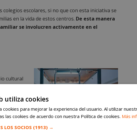
 colegios escolares, si no que con esta iniciativa se
milias en la vida de estos centros.
De esta manera
familiar se involucren activamente en el
io cultural
. Este
 niños
b utiliza cookies
 por las
 cookies para mejorar la experiencia del usuario. Al utilizar nuest
centivando
s las cookies de acuerdo con nuestra Política de cookies.
Más in
S LOS SOCIOS
(1913) →
El Centro Sociocultural Caleidoscopio de Móstoles
presenta la exposición infantil “Biblioarte”
onación