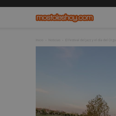
mostolesho
Inicio
Noticias
El Festival del Jazz y el día del Org