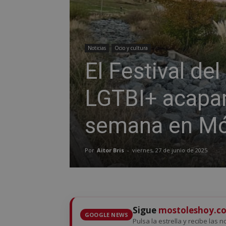
Noticias
Ocio y cultura
El Festival del
LGTBI+ acapara
semana en Mó
Por
Aitor Bris
-
viernes, 27 de junio de 2025
Sigue
mostoleshoy.c
GOOGLE NEWS
Pulsa la estrella y recibe las 