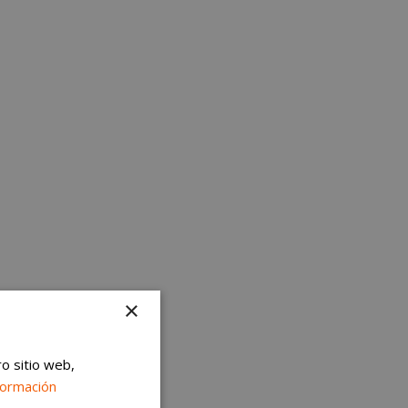
×
ro sitio web,
formación