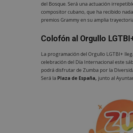
del Bosque. Será una actuación irrepetibl
compositor cubano, que ha recibido nad
Nombre
premios Grammy en su amplia trayectoria
Nombre
Provee
Nombre
VISITOR_PRIVACY
/
Domin
Nombre
OAID
vuid
Vimeo.
Colofón al Orgullo LGTBI
YSC
Inc.
.vimeo
_cfuvid
.vimeo
NID
La programación del Orgullo LGTBI+ llega 
_ga
celebración del Día Internacional este sáb
VISITOR_INFO1_LIV
podrá disfrutar de Zumba por la Diversida
Será la
Plaza de España,
junto al Ayuntam
_ga_CJ6TH46G2D