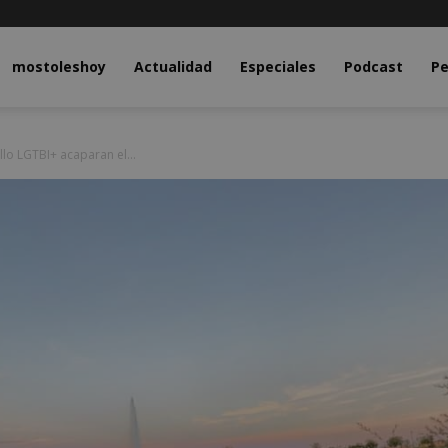
y.com
mostoleshoy
Actualidad
Especiales
Podcast
Pe
ullo LGTBI+ acaparan el...