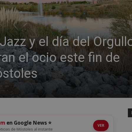
 Jazz y el día del Orgull
n el ocio este fin de
stoles
om
en Google News ⭐
VER
noticias de Móstoles al instante