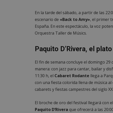
PHPSESSID
En la tarde del sábado, a partir de las 22:0
escenario de
«Back to Amy»
, el primer
España. En este espectáculo, la voz pote
_GRECAPTCHA
Orquestra Taller de Músics.
CookieScriptConse
Paquito D’Rivera, el plato
El fin de semana concluye el domingo 29 
__cf_bm
manera: con jazz para cantar, bailar y disf
11:30 h, el
Cabaret Rodante
llega a Parq
Storage declaratio
con una fiesta colorida llena de música al 
Nombre
cabarets y fiestas campestres del siglo XX
job_listing_60028_0
El broche de oro del festival llegará con e
_grecaptcha
Paquito D’Rivera
que ofrecerá a las 20:0
google_auto_fc_c