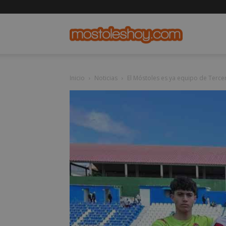
mostolesho
Inicio
Noticias
El Móstoles es ya equipo de Tercer