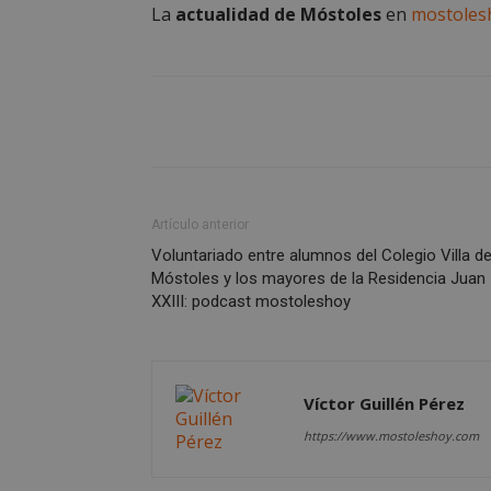
La
actualidad de Móstoles
en
mostoles
Nombre
Nombre
Provee
Nombre
VISITOR_PRIVACY
/
Domin
Nombre
OAID
vuid
Vimeo.
YSC
Inc.
.vimeo
_cfuvid
.vimeo
NID
_ga
Artículo anterior
VISITOR_INFO1_LIV
Voluntariado entre alumnos del Colegio Villa d
Móstoles y los mayores de la Residencia Juan
XXIII: podcast mostoleshoy
_ga_CJ6TH46G2D
Víctor Guillén Pérez
https://www.mostoleshoy.com