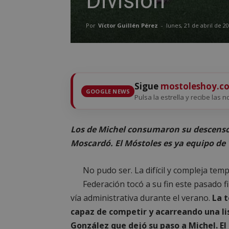
División
Por
Víctor Guillén Pérez
-
lunes, 21 de abril de 2
Sigue
mostoleshoy.c
GOOGLE NEWS
Pulsa la estrella y recibe las 
Los de Michel consumaron su descenso t
Moscardó. El Móstoles es ya equipo de 
No pudo ser. La difícil y compleja te
Federación tocó a su fin este pasado f
vía administrativa durante el verano.
La 
capaz de competir y acarreando una lis
González que dejó su paso a Michel. El