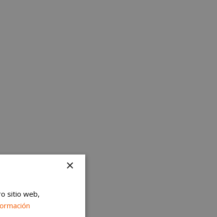
×
ro sitio web,
formación