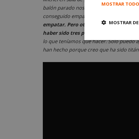
MOSTRAR TODO
balón parado nos han hecho mucho daño 
conseguido empatar.
A partir del 2-1 d
MOSTRAR DE
empatar. Pero otro balón parado nos 
haber sido tres por momentos.
Hemos c
lo que teníamos que hacer. Solo puedo ag
Cookies
estrictament
han hecho porque creo que ha sido titán
necesarias
Cooki
Las cookies estricta
la gestión de cuenta
Nombre