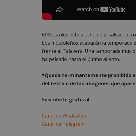
PHPSESSID
El Móstoles está a ocho de la salvación c
_GRECAPTCHA
Los mostoleños acabarán la temporada en 
frente al Talavera. Una temporada muy dif
CookieScriptConse
ha peleado hasta el último aliento.
*Queda terminantemente prohibido el 
__cf_bm
del texto o de las imágenes que aparec
Storage declaratio
Suscríbete gratis al
Nombre
Canal de WhatsApp
job_listing_60028_0
Canal de Telegram
_grecaptcha
google_auto_fc_c