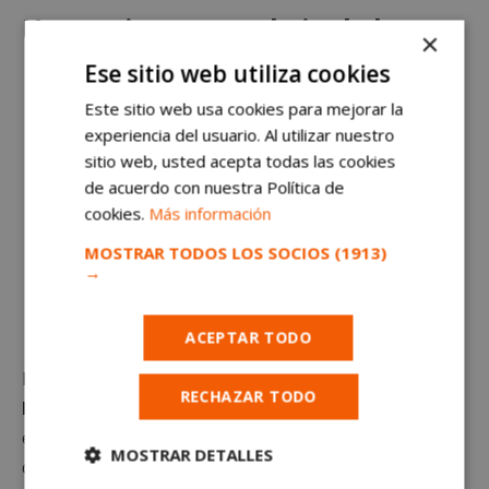
Un precio que puede ir al alza
×
Ese sitio web utiliza cookies
Este sitio web usa cookies para mejorar la
experiencia del usuario. Al utilizar nuestro
sitio web, usted acepta todas las cookies
de acuerdo con nuestra Política de
cookies.
Más información
MOSTRAR TODOS LOS SOCIOS
(1913)
→
El precio del alquiler se vuelve a disparar en Móstoles: el
segundo más alto de su historia
ACEPTAR TODO
Hasta el pasado año 2025
nunca se habían superado
RECHAZAR TODO
los 13 euros por metro cuadrado
. De hecho, fue en
el mes de mayo cuando se consiguió llegar a estas
MOSTRAR DETALLES
cifras. Sin embargo
, en el último estudio de