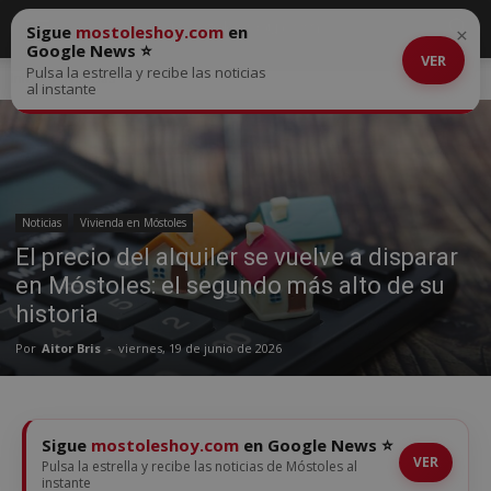
Sigue
mostoleshoy.com
en
×
Google News ⭐
VER
Pulsa la estrella y recibe las noticias
Inicio
Noticias
al instante
Noticias
Vivienda en Móstoles
El precio del alquiler se vuelve a disparar
en Móstoles: el segundo más alto de su
historia
Por
Aitor Bris
-
viernes, 19 de junio de 2026
Sigue
mostoleshoy.com
en Google News ⭐
VER
Pulsa la estrella y recibe las noticias de Móstoles al
instante