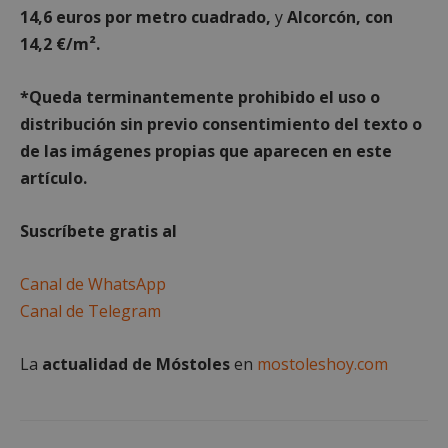
14,6 euros por metro cuadrado,
y
Alcorcón, con
Cookies no clasificadas
14,2 €/m².
Las cookies estrictamente necesarias permiten la
funcionalidad principal del sitio web, como el
inicio de sesión de usuario y la gestión de cuentas.
*Queda term
inantemente prohibido el uso o
El sitio web no se puede utilizar correctamente sin
distribución sin previo consentimiento del texto o
las cookies estrictamente necesarias.
de las imágenes propias que aparecen en este
Proveedor
/
Nombre
Vencimient
Dominio
artículo.
__cf_bm
29 minuto
Cloudflare Inc.
56 segundo
.x.com
Suscríbete gratis al
Canal de WhatsApp
Canal de Telegram
La
actualidad de Móstoles
en
mostoleshoy.com
CookieScriptConsent
4 semanas 
CookieScript
días
mostoleshoy.com