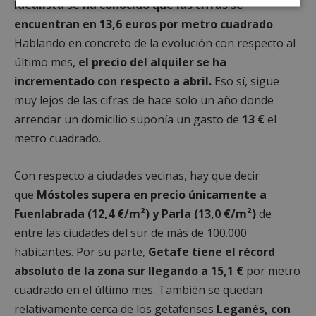
Idealista se ha conocido que las cifras se
Cookies
Cookies de
estrictamente
rendimiento
encuentran en 13,6 euros por metro cuadrado
.
necesarias
Hablando en concreto de la evolución con respecto al
último mes,
el precio del alquiler se ha
incrementado con respecto a abril.
Eso sí, sigue
Cookies de
Cookies de
preferencias
funcionalidad
muy lejos de las cifras de hace solo un año donde
arrendar un domicilio suponía un gasto de
13 €
el
metro cuadrado.
Cookies no clasificadas
Con respecto a ciudades vecinas, hay que decir
que
Móstoles supera en precio únicamente
a
Fuenlabrada (12,4 €/m²) y Parla (13,0 €/m²)
de
entre las ciudades del sur de más de 100.000
habitantes. Por su parte,
Getafe tiene el récord
Cookies estrictamente necesarias
absoluto de la zona sur llegando a 15,1 €
por metro
Cookies de rendimiento
cuadrado en el último mes. También se quedan
Cookies de preferencias
relativamente cerca de los getafenses
Leganés, con
Cookies de funcionalidad