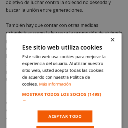
objetivo de luchar contra la soledad no deseada y
buscar la unión entre generaciones.
También hay que contar con otras medidas
urbanísticas como la ley para la promoción de vivienda
×
protegida.
Esta trata sobre la permisividad a
Ese sitio web utiliza cookies
convertir parcelas o edificios de oficinas en
hogares de protección en régimen de alquiler
. Ello
Este sitio web usa cookies para mejorar la
experiencia del usuario. Al utilizar nuestro
se ha conseguido sin realizar una modificación del
sitio web, usted acepta todas las cookies
planteamiento urbanístico del municipio, lo cual es
de acuerdo con nuestra Política de
una gran noticia.
cookies.
Más información
*Queda term
inantemente prohibido el uso o
MOSTRAR TODOS LOS SOCIOS
(1498)
→
distribución sin previo consentimiento del texto o
de las imágenes propias que aparecen en este
ACEPTAR TODO
artículo.