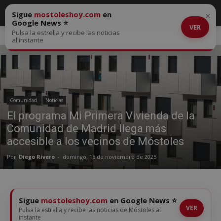
Sigue
mostoleshoy.com
en
×
Google News ⭐
VER
Pulsa la estrella y recibe las noticias
Inicio
Comunidad
al instante
Comunidad
Noticias
El programa Mi Primera Vivienda de la
Comunidad de Madrid llega más
accesible a los vecinos de Móstoles
Por
Diego Rivero
-
domingo, 16 de noviembre de 2025
Sigue
mostoleshoy.com
en Google News ⭐
VER
Pulsa la estrella y recibe las noticias de Móstoles al
instante