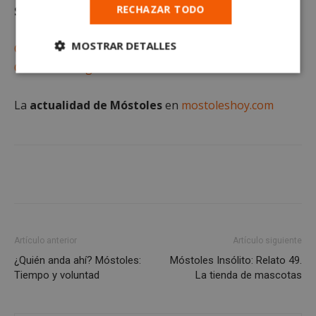
RECHAZAR TODO
Suscríbete gratis al
MOSTRAR DETALLES
Canal de WhatsApp
Canal de Telegram
Cookies
Cookies de
estrictamente
rendimiento
necesarias
La
actualidad de Móstoles
en
mostoleshoy.com
Cookies de
Cookies de
preferencias
funcionalidad
Cookies no clasificadas
Artículo anterior
Artículo siguiente
¿Quién anda ahí? Móstoles:
Móstoles Insólito: Relato 49.
Tiempo y voluntad
La tienda de mascotas