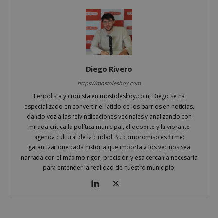
Cookies estrictamente necesarias
Cookies de rendimiento
Cookies de preferencias
Cookies de funcionalidad
Cookies no clasificadas
Diego Rivero
Las cookies estrictamente necesarias permiten la
funcionalidad principal del sitio web, como el
https://mostoleshoy.com
inicio de sesión de usuario y la gestión de cuentas.
Periodista y cronista en mostoleshoy.com, Diego se ha
El sitio web no se puede utilizar correctamente sin
las cookies estrictamente necesarias.
especializado en convertir el latido de los barrios en noticias,
dando voz a las reivindicaciones vecinales y analizando con
Proveedor
/
Nombre
Vencimiento
Desc
mirada crítica la política municipal, el deporte y la vibrante
Dominio
agenda cultural de la ciudad. Su compromiso es firme:
PHPSESSID
Sesión
Cook
PHP.net
garantizar que cada historia que importa a los vecinos sea
gene
mostoleshoy.com
apli
narrada con el máximo rigor, precisión y esa cercanía necesaria
basa
para entender la realidad de nuestro municipio.
leng
Este
iden
prop
gene
utili
mant
vari