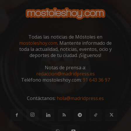
Scri
utili
cook
reco
pref
de
cons
de c
Todas las noticias de Móstoles en
los v
nece
mostoleshoy.com
. Mantente informado de
el b
toda la actualidad, noticias, eventos, ocio y
cook
Cook
deportes de tu ciudad. ¡Síguenos!
Scri
func
corr
Notas de prensa a:
redaccion@madridpress.es
__cf_bm
30 minutos
Esta
Cloudflare Inc.
utili
.vimeo.com
Teléfono mostoleshoy.com:
91 643 36 97
dist
hum
bots.
bene
Contáctanos:
hola@madridpress.es
para 
web,
de r
info
váli
uso d
web