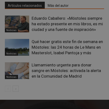
sesi
Artículos relacionados
Más del autor
usua
Nor
es u
gene
Eduardo Caballero: «Móstoles siempre
azar
en q
ha estado presente en mis libros, es mi
pued
ciudad y una fuente de inspiración»
espe
Noticias
sitio
buen
es m
Qué hacer gratis este fin de semana en
un e
Móstoles: las 24 horas de Le Mans en
inic
para
Masterslot, Isabel Pantoja y más
entr
Noticias
_GRECAPTCHA
6 meses
Goo
Google LLC
reC
www.google.com
Llamamiento urgente para donar
esta
sangre en Móstoles: activada la alerta
cook
nece
en la Comunidad de Madrid
Noticias
(_GR
cuan
ejec
fin d
prop
su an
ries
CookieScriptConsent
1 mes
El se
CookieScript
Cook
mostoleshoy.com