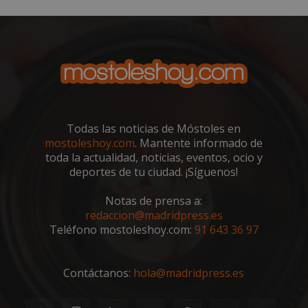
VISITOR_PRIVACY_METADATA
5 meses 4
YouTube
semanas
.youtube.com
Todas las noticias de Móstoles en
mostoleshoy.com
. Mantente informado de
toda la actualidad, noticias, eventos, ocio y
deportes de tu ciudad. ¡Síguenos!
Notas de prensa a:
redaccion@madridpress.es
Teléfono mostoleshoy.com:
91 643 36 97
Contáctanos:
hola@madridpress.es
msToken
.tiktok.com
1 semana 