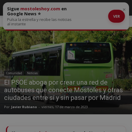
Sigue
mostoleshoy.com
en
×
Google News ⭐
VER
Pulsa la estrella y recibe las noticias
Inicio
Comunidad
al instante
Comunidad
Noticias
El PSOE aboga por crear una red de
autobuses que conecte Móstoles y otras
ciudades entre sí y sin pasar por Madrid
Por
Javier Rubiano
-
viernes, 17 de marzo de 2023