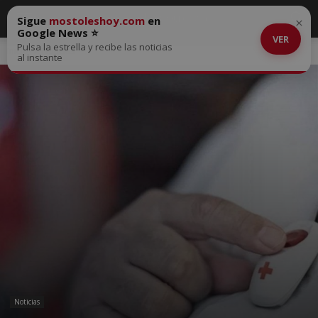
Sigue
mostoleshoy.com
en
×
Google News ⭐
VER
Pulsa la estrella y recibe las noticias
Inicio
Noticias
al instante
Noticias