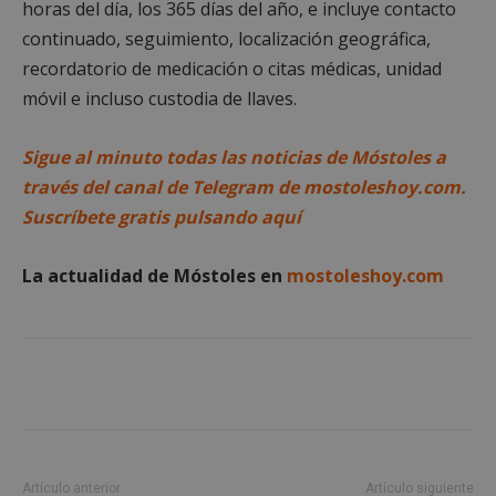
horas del día, los 365 días del año, e incluye contacto
Cookies de funcionalidad
continuado, seguimiento, localización geográfica,
Cookies no clasificadas
recordatorio de medicación o citas médicas, unidad
móvil e incluso custodia de llaves.
Las cookies estrictamente necesarias permiten la
funcionalidad principal del sitio web, como el
inicio de sesión de usuario y la gestión de cuentas.
Sigue al minuto todas las noticias de Móstoles a
El sitio web no se puede utilizar correctamente sin
las cookies estrictamente necesarias.
través del canal de Telegram de mostoleshoy.com.
Proveedor
/
Suscríbete gratis pulsando aquí
Nombre
Vencimient
Dominio
__cf_bm
29 minuto
Cloudflare Inc.
La actualidad de Móstoles en
mostoleshoy.com
56 segundo
.x.com
CookieScriptConsent
4 semanas 
CookieScript
Artículo anterior
Artículo siguiente
días
mostoleshoy.com