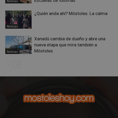
Escuelas de Idiomas
Noticias
semanas
.youtube.com
¿Quién anda ahí? Móstoles. La calma
Noticias
Xanadú cambia de dueño y abre una
nueva etapa que mira también a
Móstoles
Noticias
msToken
.tiktok.com
1 semana 
días