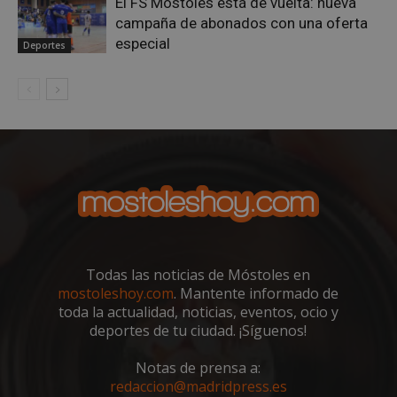
El FS Móstoles está de vuelta: nueva
fin d
prop
campaña de abonados con una oferta
su an
especial
ries
Deportes
CookieScriptConsent
1 mes
El se
CookieScript
Cook
mostoleshoy.com
Scri
utili
cook
reco
pref
de
cons
de c
los v
nece
el b
cook
Cook
Scri
func
Todas las noticias de Móstoles en
corr
mostoleshoy.com
. Mantente informado de
__cf_bm
30 minutos
Esta
Cloudflare Inc.
toda la actualidad, noticias, eventos, ocio y
utili
.vimeo.com
deportes de tu ciudad. ¡Síguenos!
dist
hum
bots.
Notas de prensa a:
bene
para 
redaccion@madridpress.es
web,