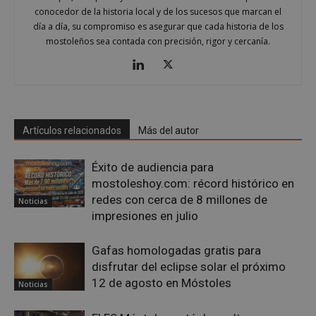
Este
conocedor de la historia local y de los sucesos que marcan el
iden
prop
día a día, su compromiso es asegurar que cada historia de los
gene
mostoleños sea contada con precisión, rigor y cercanía.
utili
mant
vari
sesi
usua
Nor
es u
gene
azar
Artículos relacionados
Más del autor
en q
pued
espe
sitio
Éxito de audiencia para
buen
es m
mostoleshoy.com: récord histórico en
un e
redes con cerca de 8 millones de
inic
Noticias
para
impresiones en julio
entr
_GRECAPTCHA
6 meses
Goo
Google LLC
Gafas homologadas gratis para
reC
www.google.com
esta
disfrutar del eclipse solar el próximo
cook
nece
12 de agosto en Móstoles
Noticias
(_GR
cuan
ejec