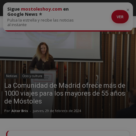
Sigue
mostoleshoy.com
en
×
Google News ⭐
VER
Pulsa la estrella y recibe las noticias
Inicio
Noticias
al instante
Noticias
Ocio y cultura
La Comunidad de Madrid ofrece más de
1000 viajes para los mayores de 55 años
de Móstoles
Por
Aitor Bris
-
jueves, 29 de febrero de 2024