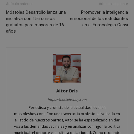
Artículo anterior
Artículo siguiente
Móstoles Desarrollo lanza una
Promover la inteligencia
iniciativa con 156 cursos
emocional de los estudiantes
gratuitos para mayores de 16
en el Eurocolegio Casvi
Cookies estrictamente necesarias
años
Cookies de rendimiento
Cookies de preferencias
Cookies de funcionalidad
Cookies no clasificadas
Las cookies estrictamente necesarias permiten la
funcionalidad principal del sitio web, como el
inicio de sesión de usuario y la gestión de cuentas.
El sitio web no se puede utilizar correctamente sin
Aitor Bris
las cookies estrictamente necesarias.
https://mostoleshoy.com
Proveedor
/
Nombre
Vencimiento
Desc
Dominio
Periodista y cronista de la actualidad local en
mostoleshoy.com. Con una trayectoria profesional volcada en
PHPSESSID
Sesión
Cook
PHP.net
gene
mostoleshoy.com
el latido de nuestros barrios, Aitor se ha especializado en dar
apli
voz a las demandas vecinales y en analizar con rigor la política
basa
leng
municipal, el deporte y la cultura de la ciudad. Como profundo