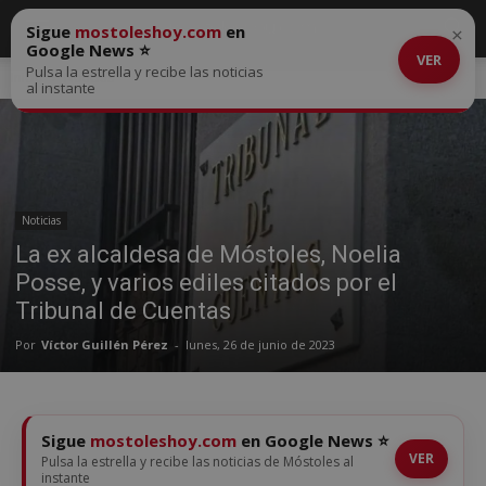
Sigue
mostoleshoy.com
en
×
Google News ⭐
VER
Pulsa la estrella y recibe las noticias
Inicio
Noticias
al instante
Noticias
La ex alcaldesa de Móstoles, Noelia
Posse, y varios ediles citados por el
Tribunal de Cuentas
Por
Víctor Guillén Pérez
-
lunes, 26 de junio de 2023
Sigue
mostoleshoy.com
en Google News ⭐
VER
Pulsa la estrella y recibe las noticias de Móstoles al
instante