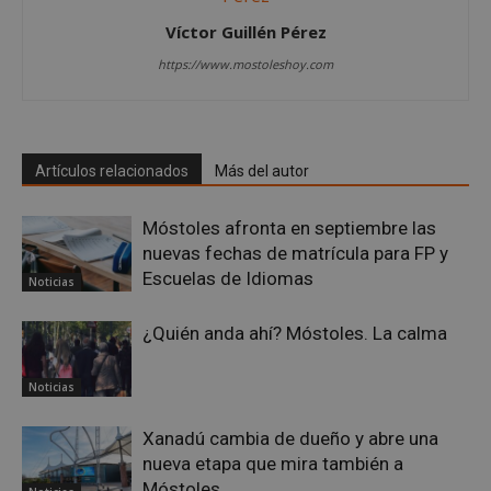
Víctor Guillén Pérez
https://www.mostoleshoy.com
__cf_bm
29 minuto
Cloudflare Inc.
Artículos relacionados
Más del autor
58 segundo
.twitter.com
Móstoles afronta en septiembre las
nuevas fechas de matrícula para FP y
Escuelas de Idiomas
Noticias
¿Quién anda ahí? Móstoles. La calma
VISITOR_PRIVACY_METADATA
5 meses 4
YouTube
Noticias
semanas
.youtube.com
Xanadú cambia de dueño y abre una
nueva etapa que mira también a
Móstoles