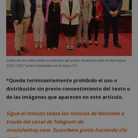
Cookies de
Cookies de
preferencias
funcionalidad
Cookies no clasificadas
Cindo de los siete ediles socialistas del grupo municipal para la legislatura
2023-2027 están implicados en el Caso ITV.
*Queda terminantemente prohibido el uso o
distribución sin previo consentimiento del texto o
Cookies estrictamente necesarias
de las imágenes que aparecen en este artículo.
Cookies de rendimiento
Cookies de preferencias
Sigue al minuto todas las noticias de Móstoles a
Cookies de funcionalidad
través del canal de Telegram de
Cookies no clasificadas
mostoleshoy.com. Suscríbete gratis haciendo clic
Las cookies estrictamente necesarias permiten la