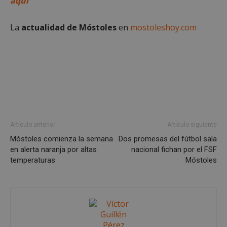
aquí
funcionalidad principal del sitio web, como el
inicio de sesión de usuario y la gestión de cuentas.
El sitio web no se puede utilizar correctamente sin
La
actualidad de Móstoles
en
mostoleshoy.com
las cookies estrictamente necesarias.
Proveedor
/
Nombre
Vencimient
Dominio
__cf_bm
29 minuto
Cloudflare Inc.
56 segundo
.x.com
Artículo anterior
Artículo siguiente
Móstoles comienza la semana
Dos promesas del fútbol sala
en alerta naranja por altas
nacional fichan por el FSF
temperaturas
Móstoles
CookieScriptConsent
4 semanas 
CookieScript
días
mostoleshoy.com