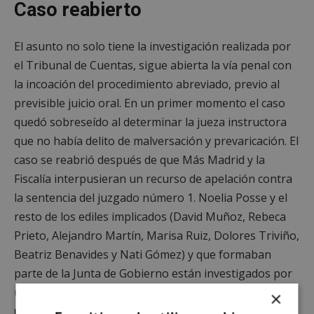
Caso reabierto
El asunto no solo tiene la investigación realizada por
el Tribunal de Cuentas, sigue abierta la vía penal con
la incoación del procedimiento abreviado, previo al
previsible juicio oral. En un primer momento el caso
quedó sobreseído al determinar la jueza instructora
que no había delito de malversación y prevaricación. El
caso se reabrió después de que Más Madrid y la
Fiscalía interpusieran un recurso de apelación contra
la sentencia del juzgado número 1. Noelia Posse y el
resto de los ediles implicados (David Muñoz, Rebeca
Prieto, Alejandro Martín, Marisa Ruiz, Dolores Triviño,
Beatriz Benavides y Nati Gómez) y que formaban
parte de la Junta de Gobierno están investigados por
un delito prevaricación.
Tras varios recursos
×
rechazados, el caso está a la espera de que el