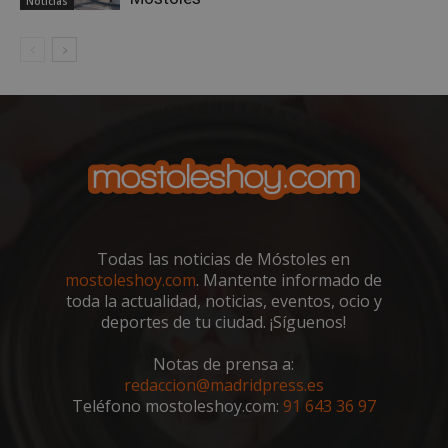
Noticias
msToken
.tiktok.com
1 semana 
Todas las noticias de Móstoles en
días
mostoleshoy.com
. Mantente informado de
toda la actualidad, noticias, eventos, ocio y
deportes de tu ciudad. ¡Síguenos!
Notas de prensa a:
redaccion@madridpress.es
Teléfono mostoleshoy.com:
91 643 36 97