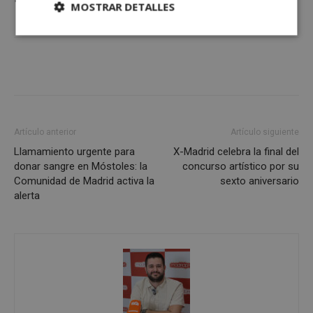
MOSTRAR DETALLES
Cookies
Cookies de
estrictamente
rendimiento
necesarias
Cookies de
Cookies de
preferencias
funcionalidad
Artículo anterior
Artículo siguiente
Llamamiento urgente para
X-Madrid celebra la final del
donar sangre en Móstoles: la
concurso artístico por su
Cookies no clasificadas
Comunidad de Madrid activa la
sexto aniversario
alerta
Cookies estrictamente necesarias
Cookies de rendimiento