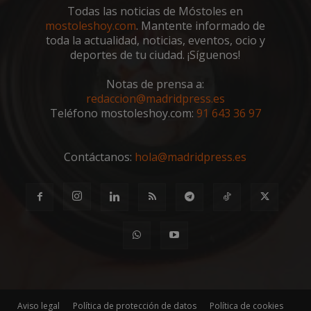
VISITOR_PRIVACY_METADATA
5 meses 4
YouTube
Todas las noticias de Móstoles en
semanas
.youtube.com
mostoleshoy.com
. Mantente informado de
toda la actualidad, noticias, eventos, ocio y
deportes de tu ciudad. ¡Síguenos!
Notas de prensa a:
redaccion@madridpress.es
Teléfono mostoleshoy.com:
91 643 36 97
Contáctanos:
hola@madridpress.es
msToken
.tiktok.com
1 semana 
días
Aviso legal
Política de protección de datos
Política de cookies