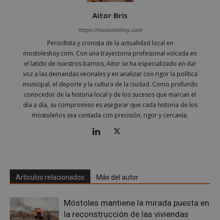
Cookies de preferencias
Aitor Bris
Cookies de funcionalidad
https://mostoleshoy.com
Cookies no clasificadas
Periodista y cronista de la actualidad local en
Las cookies estrictamente necesarias permiten la
mostoleshoy.com. Con una trayectoria profesional volcada en
funcionalidad principal del sitio web, como el
el latido de nuestros barrios, Aitor se ha especializado en dar
inicio de sesión de usuario y la gestión de cuentas.
El sitio web no se puede utilizar correctamente sin
voz a las demandas vecinales y en analizar con rigor la política
las cookies estrictamente necesarias.
municipal, el deporte y la cultura de la ciudad. Como profundo
conocedor de la historia local y de los sucesos que marcan el
Proveedor
/
Nombre
Vencimient
Dominio
día a día, su compromiso es asegurar que cada historia de los
mostoleños sea contada con precisión, rigor y cercanía.
__cf_bm
29 minuto
Cloudflare Inc.
56 segundo
.x.com
Artículos relacionados
Más del autor
Móstoles mantiene la mirada puesta en
la reconstrucción de las viviendas
CookieScriptConsent
4 semanas 
CookieScript
días