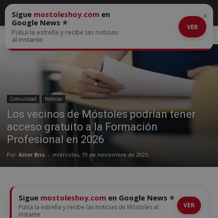
Sigue
mostoleshoy.com
en
×
Google News ⭐
VER
Pulsa la estrella y recibe las noticias
Inicio
Comunidad
al instante
Comunidad
Noticias
Los vecinos de Móstoles podrían tener
acceso gratuito a la Formación
Profesional en 2026
Por
Aitor Bris
-
miércoles, 19 de noviembre de 2025
Sigue
mostoleshoy.com
en Google News ⭐
VER
Pulsa la estrella y recibe las noticias de Móstoles al
instante