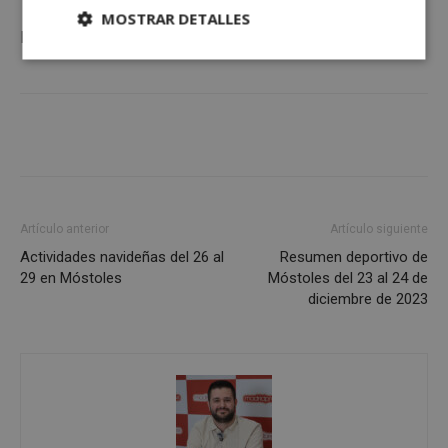
MOSTRAR DETALLES
La
actualidad de Móstoles
en
mostoleshoy.com
Cookies
Cookies de
estrictamente
rendimiento
necesarias
Cookies de
Cookies de
preferencias
funcionalidad
Artículo anterior
Artículo siguiente
Actividades navideñas del 26 al
Resumen deportivo de
Cookies no clasificadas
29 en Móstoles
Móstoles del 23 al 24 de
diciembre de 2023
Cookies estrictamente necesarias
Cookies de rendimiento