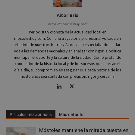
Cookies de preferencias
Cookies de funcionalidad
Aitor Bris
Cookies no clasificadas
https://mostoleshoy.com
Periodista y cronista de la actualidad local en
Las cookies estrictamente necesarias permiten la
funcionalidad principal del sitio web, como el
mostoleshoy.com. Con una trayectoria profesional volcada en
inicio de sesión de usuario y la gestión de cuentas.
el latido de nuestros barrios, Aitor se ha especializado en dar
El sitio web no se puede utilizar correctamente sin
voz a las demandas vecinales y en analizar con rigor la política
las cookies estrictamente necesarias.
municipal, el deporte y la cultura de la ciudad. Como profundo
Proveedor
/
Nombre
Vencimient
conocedor de la historia local y de los sucesos que marcan el
Dominio
día a día, su compromiso es asegurar que cada historia de los
__cf_bm
29 minuto
Cloudflare Inc.
mostoleños sea contada con precisión, rigor y cercanía.
56 segundo
.x.com
Artículos relacionados
Más del autor
Móstoles mantiene la mirada puesta en
CookieScriptConsent
4 semanas 
CookieScript