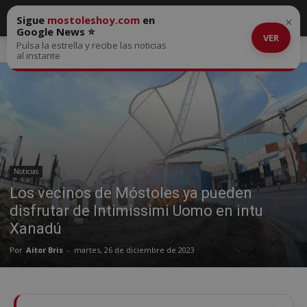
Sigue
mostoleshoy.com
en
×
Google News ⭐
VER
Pulsa la estrella y recibe las noticias
Inicio
Noticias
al instante
Noticias
Los vecinos de Móstoles ya pueden
disfrutar de Intimissimi Uomo en intu
Xanadú
Por
Aitor Bris
-
martes, 26 de diciembre de 2023