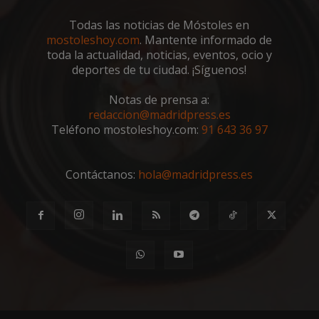
VISITOR_PRIVACY_METADATA
5 meses 4
YouTube
semanas
.youtube.com
Todas las noticias de Móstoles en
mostoleshoy.com
. Mantente informado de
toda la actualidad, noticias, eventos, ocio y
deportes de tu ciudad. ¡Síguenos!
Notas de prensa a:
redaccion@madridpress.es
Teléfono mostoleshoy.com:
91 643 36 97
Contáctanos:
hola@madridpress.es
msToken
.tiktok.com
1 semana 
días