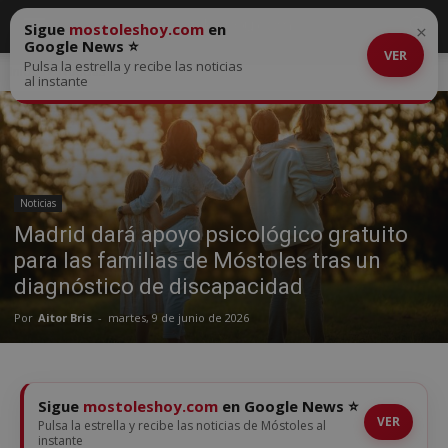
Sigue
mostoleshoy.com
en
×
Google News ⭐
VER
Pulsa la estrella y recibe las noticias
Inicio
Noticias
al instante
Noticias
Madrid dará apoyo psicológico gratuito
para las familias de Móstoles tras un
diagnóstico de discapacidad
Por
Aitor Bris
-
martes, 9 de junio de 2026
Sigue
mostoleshoy.com
en Google News ⭐
VER
Pulsa la estrella y recibe las noticias de Móstoles al
instante