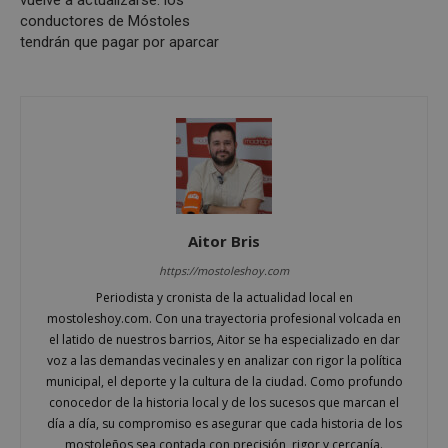
inicio de sesión de usuario y la gestión de cuentas.
conductores de Móstoles
El sitio web no se puede utilizar correctamente sin
tendrán que pagar por aparcar
las cookies estrictamente necesarias.
Proveedor
/
Nombre
Vencimiento
Desc
Dominio
PHPSESSID
Sesión
Cook
PHP.net
gene
mostoleshoy.com
apli
basa
leng
Este
iden
prop
gene
Aitor Bris
utili
mant
vari
https://mostoleshoy.com
sesi
Periodista y cronista de la actualidad local en
usua
Nor
mostoleshoy.com. Con una trayectoria profesional volcada en
es u
el latido de nuestros barrios, Aitor se ha especializado en dar
gene
azar
voz a las demandas vecinales y en analizar con rigor la política
en q
municipal, el deporte y la cultura de la ciudad. Como profundo
pued
espe
conocedor de la historia local y de los sucesos que marcan el
sitio
día a día, su compromiso es asegurar que cada historia de los
buen
es m
mostoleños sea contada con precisión, rigor y cercanía.