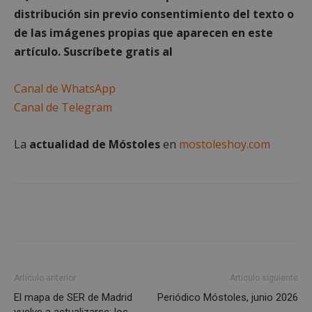
distribución sin previo consentimiento del texto o
Cookies de
Cookies de
de las imágenes propias que aparecen en este
preferencias
funcionalidad
artículo. Suscríbete gratis al
Canal de WhatsApp
Cookies no clasificadas
Canal de Telegram
La
actualidad de Móstoles
en
mostoleshoy.com
Cookies estrictamente necesarias
Cookies de rendimiento
Cookies de preferencias
Cookies de funcionalidad
Cookies no clasificadas
Artículo anterior
Artículo siguiente
Las cookies estrictamente necesarias permiten la
El mapa de SER de Madrid
Periódico Móstoles, junio 2026
funcionalidad principal del sitio web, como el
vuelve a actualizarse: los