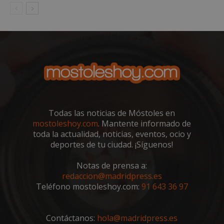
Cook
Scri
func
corr
__cf_bm
30 minutos
Esta
Cloudflare Inc.
utili
.vimeo.com
dist
hum
bots.
bene
para 
web,
de r
info
váli
Todas las noticias de Móstoles en
uso d
mostoleshoy.com
. Mantente informado de
web
toda la actualidad, noticias, eventos, ocio y
Storage declaration
deportes de tu ciudad. ¡Síguenos!
Storage
Nombre
Descripción
Notas de prensa a:
type
redaccion@madridpress.es
job_listing_60028_0
Teléfono mostoleshoy.com:
91 643 36 97
_grecaptcha
google_auto_fc_cmp_setting
Contáctanos:
hola@madridpress.es