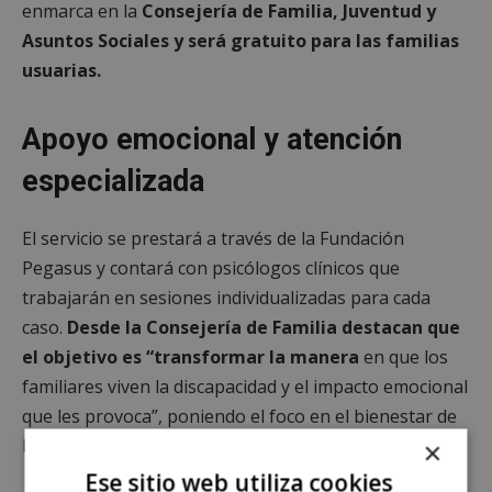
enmarca en la
Consejería de Familia, Juventud y
Asuntos Sociales y será gratuito para las familias
usuarias.
Apoyo emocional y atención
especializada
El servicio se prestará a través de la Fundación
Pegasus y contará con psicólogos clínicos que
trabajarán en sesiones individualizadas para cada
caso.
Desde la Consejería de Familia destacan que
el objetivo es “transformar la manera
en que los
familiares viven la discapacidad y el impacto emocional
que les provoca”, poniendo el foco en el bienestar de
los cuidadores.
×
Ese sitio web utiliza cookies