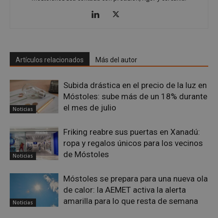
un e
inic
para
entr
_GRECAPTCHA
6 meses
Goo
Google LLC
reC
www.google.com
esta
cook
Artículos relacionados
Más del autor
nece
(_GR
cuan
Subida drástica en el precio de la luz en
ejec
fin d
Móstoles: sube más de un 18% durante
prop
su an
el mes de julio
Noticias
ries
CookieScriptConsent
1 mes
El se
CookieScript
Friking reabre sus puertas en Xanadú:
Cook
mostoleshoy.com
Scri
ropa y regalos únicos para los vecinos
utili
cook
de Móstoles
Noticias
reco
pref
de
Móstoles se prepara para una nueva ola
cons
de c
de calor: la AEMET activa la alerta
los v
amarilla para lo que resta de semana
nece
Noticias
el b
cook