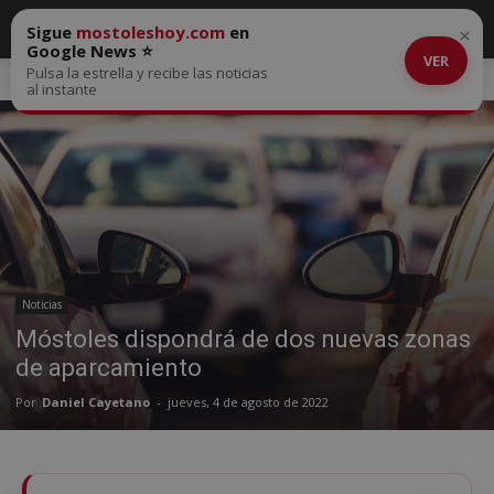
Sigue
mostoleshoy.com
en
×
Google News ⭐
VER
Pulsa la estrella y recibe las noticias
Inicio
Noticias
al instante
Noticias
Móstoles dispondrá de dos nuevas zonas
de aparcamiento
Por
Daniel Cayetano
-
jueves, 4 de agosto de 2022