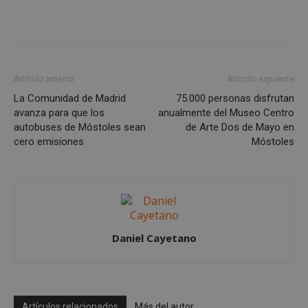
Cookies no clasificadas
Artículo anterior
Artículo siguiente
La Comunidad de Madrid
75.000 personas disfrutan
avanza para que los
anualmente del Museo Centro
autobuses de Móstoles sean
de Arte Dos de Mayo en
cero emisiones
Móstoles
Cookies estrictamente necesarias
Cookies de rendimiento
Cookies de preferencias
Cookies de funcionalidad
Cookies no clasificadas
Daniel Cayetano
Las cookies estrictamente necesarias permiten la
funcionalidad principal del sitio web, como el
inicio de sesión de usuario y la gestión de cuentas.
El sitio web no se puede utilizar correctamente sin
las cookies estrictamente necesarias.
Artículos relacionados
Más del autor