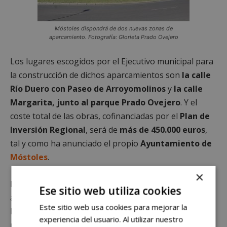
Móstoles dispondrá de dos nuevas zonas de
aparcamiento. Fotografía: Glorieta Prado Ovejero
Los lugares escogidos por el Ejecutivo municipal para
la construcción de dichos aparcamientos son
la calle
Río Duero con Paseo de Arroyomolinos
y
la calle
Margarita, junto al parque Prado Ovejero
. Y el
coste total de las obras, cofinanciadas por el
Plan de
Inversión Regional
, será de
más de 450.000 euros
,
tal y como ha anunciado el propio
Ayuntamiento de
Móstoles
.
×
En cuanto a la extensión de ambas zonas de
Ese sitio web utiliza cookies
aparcamiento, el espacio de la Calle Río Duero con el
Este sitio web usa cookies para mejorar la
Paseo de Arroyomolinos tendrá
1.400 m²
. Por su
experiencia del usuario. Al utilizar nuestro
parte, las obras de la calle Margarita junto al parque