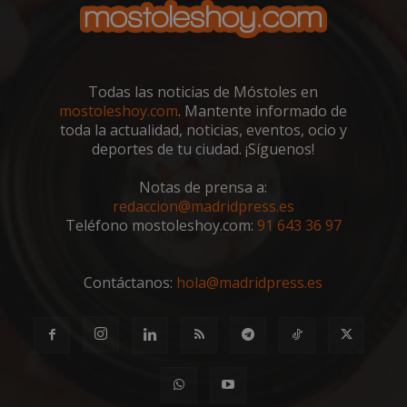
_GRECAPTCHA
6 meses
Goo
Google LLC
reC
www.google.com
esta
cook
nece
(_GR
cuan
Todas las noticias de Móstoles en
ejec
mostoleshoy.com
. Mantente informado de
fin d
prop
toda la actualidad, noticias, eventos, ocio y
su an
deportes de tu ciudad. ¡Síguenos!
ries
CookieScriptConsent
1 mes
El se
CookieScript
Notas de prensa a:
Cook
mostoleshoy.com
Scri
redaccion@madridpress.es
utili
Teléfono mostoleshoy.com:
91 643 36 97
cook
reco
pref
de
cons
Contáctanos:
hola@madridpress.es
de c
los v
nece
el b
cook
Cook
Scri
func
corr