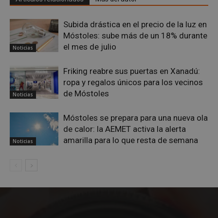
Proveedor
/
Nombre
Vencimiento
Desc
Dominio
Subida drástica en el precio de la luz en
PHPSESSID
Sesión
Cook
PHP.net
gene
mostoleshoy.com
Móstoles: sube más de un 18% durante
apli
el mes de julio
basa
Noticias
leng
Este
iden
Friking reabre sus puertas en Xanadú:
prop
gene
ropa y regalos únicos para los vecinos
utili
de Móstoles
mant
Noticias
vari
sesi
usua
Móstoles se prepara para una nueva ola
Nor
de calor: la AEMET activa la alerta
es u
gene
amarilla para lo que resta de semana
Noticias
azar
en q
pued
espe
sitio
buen
es m
un e
inic
para
entr