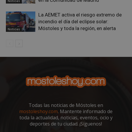
Noticias
espe
sitio
buen
La AEMET activa el riesgo extremo de
es m
un e
incendio el día del eclipse solar:
inic
Móstoles y toda la región, en alerta
para
Noticias
entr
_GRECAPTCHA
6 meses
Goo
Google LLC
reC
www.google.com
esta
cook
nece
(_GR
cuan
ejec
fin d
prop
su an
ries
CookieScriptConsent
1 mes
El se
CookieScript
Cook
mostoleshoy.com
Scri
Todas las noticias de Móstoles en
utili
mostoleshoy.com
. Mantente informado de
cook
reco
toda la actualidad, noticias, eventos, ocio y
pref
deportes de tu ciudad. ¡Síguenos!
de
cons