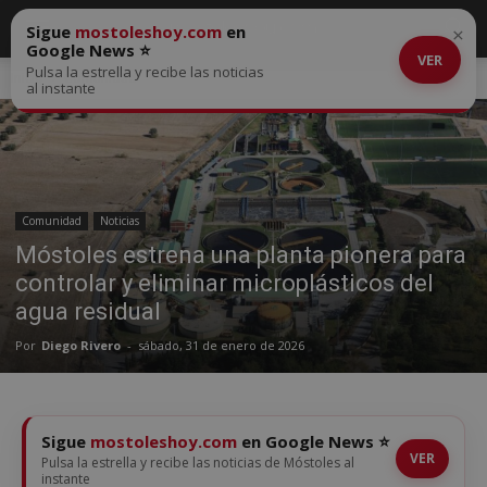
Sigue
mostoleshoy.com
en
×
Google News ⭐
VER
Pulsa la estrella y recibe las noticias
Inicio
Comunidad
al instante
Comunidad
Noticias
Móstoles estrena una planta pionera para
controlar y eliminar microplásticos del
agua residual
Por
Diego Rivero
-
sábado, 31 de enero de 2026
Sigue
mostoleshoy.com
en Google News ⭐
VER
Pulsa la estrella y recibe las noticias de Móstoles al
instante