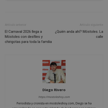
estrictamente
rendimiento
necesarias
Artículo anterior
Artículo siguiente
Cookies de
Cookies de
preferencias
funcionalidad
El Carnaval 2026 llega a
¿Quién anda ahí? Móstoles. La
Móstoles con desfiles y
calle
chirigotas para toda la familia
Cookies no clasificadas
Cookies estrictamente necesarias
Cookies de rendimiento
Diego Rivero
Cookies de preferencias
https://mostoleshoy.com
Cookies de funcionalidad
Periodista y cronista en mostoleshoy.com, Diego se ha