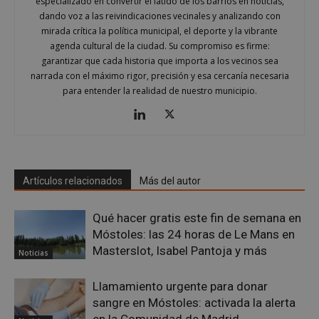
especializado en convertir el latido de los barrios en noticias,
Cookies no clasificadas
dando voz a las reivindicaciones vecinales y analizando con
Las cookies estrictamente necesarias permiten la
mirada crítica la política municipal, el deporte y la vibrante
funcionalidad principal del sitio web, como el
agenda cultural de la ciudad. Su compromiso es firme:
inicio de sesión de usuario y la gestión de cuentas.
garantizar que cada historia que importa a los vecinos sea
El sitio web no se puede utilizar correctamente sin
narrada con el máximo rigor, precisión y esa cercanía necesaria
las cookies estrictamente necesarias.
para entender la realidad de nuestro municipio.
Proveedor
/
Nombre
Vencimiento
Desc
Dominio
PHPSESSID
Sesión
Cook
PHP.net
gene
mostoleshoy.com
apli
basa
leng
Este
Artículos relacionados
Más del autor
iden
prop
gene
Qué hacer gratis este fin de semana en
utili
mant
Móstoles: las 24 horas de Le Mans en
vari
sesi
Masterslot, Isabel Pantoja y más
Noticias
usua
Nor
es u
Llamamiento urgente para donar
gene
azar
sangre en Móstoles: activada la alerta
en q
en la Comunidad de Madrid
pued