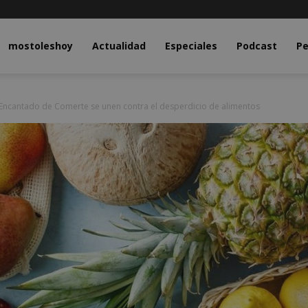
y.com
mostoleshoy
Actualidad
Especiales
Podcast
Pe
ncantado de Comerte se unen contra el desperdicio de alimentos