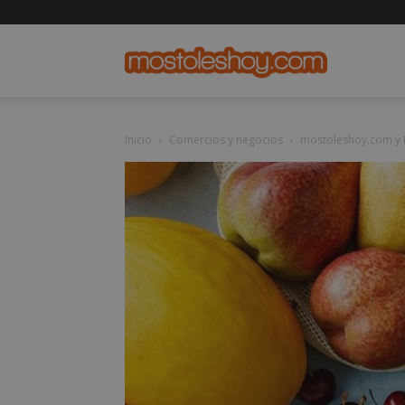
mostolesho
Inicio
Comercios y negocios
mostoleshoy.com y E