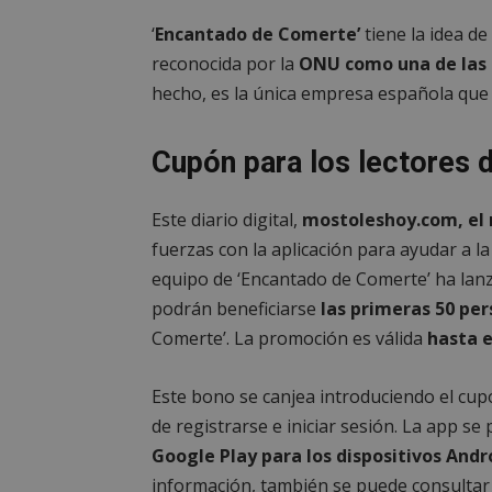
__cf_bm
‘
Encantado de Comerte’
tiene la idea de 
reconocida por la
ONU como una de las
hecho, es la única empresa española que 
CookieScriptConse
Cupón para los lectores
__cf_bm
Este diario digital,
mostoleshoy.com, el 
fuerzas con la aplicación para ayudar a la 
VISITOR_PRIVACY
equipo de ‘Encantado de Comerte’ ha lan
podrán beneficiarse
las primeras 50 pe
Comerte’. La promoción es válida
hasta e
msToken
Este bono se canjea introduciendo el c
de registrarse e iniciar sesión. La app s
Google Play para los dispositivos Andr
cf_clearance
información, también se puede consultar