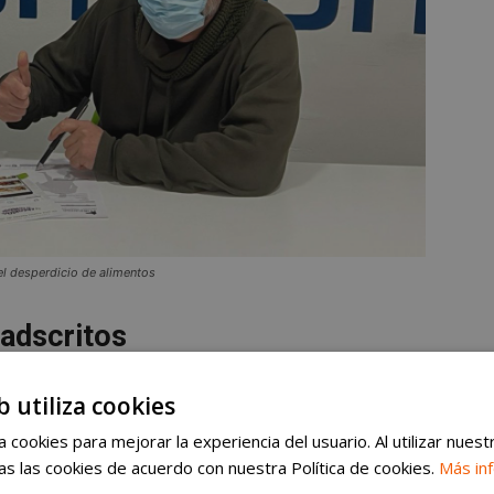
l desperdicio de alimentos
adscritos
toles
ya son parte de esta iniciativa
. Entre ellos se
b utiliza cookies
Alicia y Edén, Cocina Selecta, Charcutería
 cookies para mejorar la experiencia del usuario. Al utilizar nuest
raso, el Herbolario Apícula y La Botica de
s las cookies de acuerdo con nuestra Política de cookies.
Más in
unto a Dolce Frutta. Los panes de La Isla y de