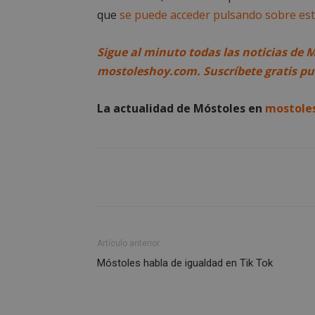
que
se puede acceder pulsando sobre est
Sigue al minuto todas las noticias de 
mostoleshoy.com. Suscríbete gratis p
Storage declaratio
Nombre
La actualidad de Móstoles en
mostole
wpjm-stat-job_vie
__tt_embed__stora
wpjm-stat-job_vie
wpjm-stat-job_vie
wpjm-stat-job_vie
wpjm-stat-job_vie
google_auto_fc_c
Artículo anterior
Móstoles habla de igualdad en Tik Tok
wpjm-stat-job_vie
wpjm-stat-job_vie
wpjm-stat-job_vie