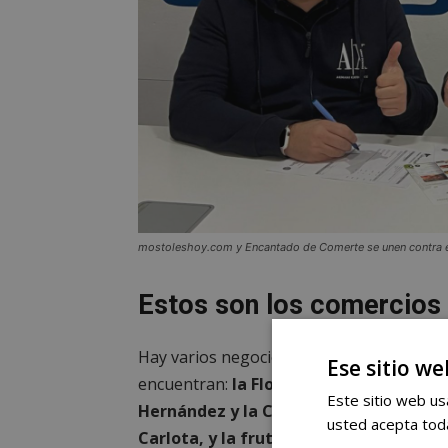
mostoleshoy.com y Encantado de Comerte se unen contra e
Estos son los comercios 
Hay varios negocios de la ciudad de Mós
Ese sitio we
encuentran:
la Florístería El Jardín de 
Este sitio web usa
Hernández y la Carniceria Hermanos Bar
usted acepta toda
Carlota, y la frutería Amor de Tierra j