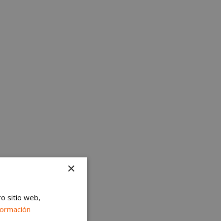
×
ro sitio web,
formación