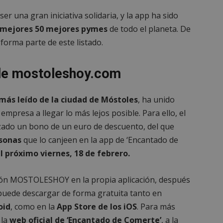
29 minutos
Esta cookie se utiliza para disti
Cloudflare Inc.
56 segundos
y bots. Esto es beneficioso para e
.x.com
ser una gran iniciativa solidaria, y la app ha sido
fin de realizar informes válidos 
sitio web.
 mejores 50 mejores pymes
de todo el planeta. De
forma parte de este listado.
nt
4 semanas 2
El servicio Cookie-Script.com util
CookieScript
días
para recordar las preferencias 
mostoleshoy.com
de cookies de los visitantes. Es 
banner de cookies de Cookie-Sc
correctamente.
 de mostoleshoy.com
29 minutos
Esta cookie se utiliza para disti
Cloudflare Inc.
58 segundos
y bots. Esto es beneficioso para e
.twitter.com
fin de realizar informes válidos 
más leído de la ciudad de Móstoles
, ha unido
sitio web.
empresa a llegar lo más lejos posible. Para ello, el
_METADATA
5 meses 4
Esta cookie se utiliza para almac
YouTube
zado un bono de un euro de descuento, del que
semanas
consentimiento del usuario y las
.youtube.com
privacidad para su interacción con
rsonas
que lo canjeen en la app de ‘Encantado de
datos sobre el consentimiento de
relación con diversas políticas y
l próximo viernes, 18 de febrero.
privacidad, asegurando que sus 
honradas en futuras sesiones.
.tiktok.com
1 semana 3
Esta cookie se utiliza para fines 
upón MOSTOLESHOY en la propia aplicación, después
días
seguridad, asegurando que los u
permanezcan conectados y sus d
e puede descargar de forma gratuita tanto en
protegidos mientras navegan por 
interactúan con sus servicios.
oid
, como en la
App Store de los iOS
. Para más
1 año
Esta cookie es utilizada por el se
Cloudflare, Inc.
 la
web oficial de ‘Encantado de Comerte’
, a la