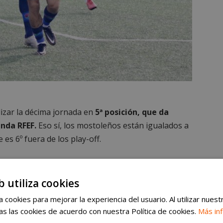
lizar la décima jornada en
5ª posición, que da
unda RFEF.
Eso sí, los mostoleños están igualados a
e es 6º fuera de los play-off.
o Fuenlabrada
b utiliza cookies
nto tras un final de partido de infarto
. Se
 cookies para mejorar la experiencia del usuario. Al utilizar nuest
 los mostoleños lograron darle la vuelta con goles
s las cookies de acuerdo con nuestra Política de cookies.
Más in
se momento, el colegiado añadió siete minutos de