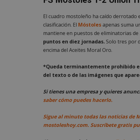
PHPSESSID
El cuadro mostoleño ha caído derrotado
clasificación. El
Móstoles
apenas suma una 
mantiene en puestos de eliminatorias de
_GRECAPTCHA
puntos en diez jornadas.
Solo tres por d
encima del Aceites Moral Oro.
CookieScriptConse
*Queda terminantemente prohibido el 
del texto o de las imágenes que aparec
__cf_bm
Si tienes una empresa y quieres anun
Storage declaratio
saber cómo puedes hacerlo.
Nombre
Sigue al minuto todas las noticias de 
job_listing_60028_0
mostoleshoy.com. Suscríbete gratis p
_grecaptcha
google_auto_fc_c