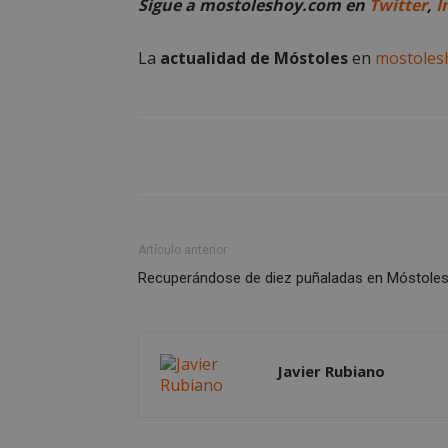
Sigue a mostoleshoy.com en
Twitter
,
I
Nombre
La
actualidad de Móstoles
en
mostoles
Nombre
Provee
Nombre
VISITOR_PRIVACY
/
Domin
Nombre
OAID
vuid
Vimeo.
YSC
Inc.
.vimeo
_cfuvid
.vimeo
NID
_ga
VISITOR_INFO1_LIV
Artículo anterior
Recuperándose de diez puñaladas en Móstole
_ga_CJ6TH46G2D
Javier Rubiano