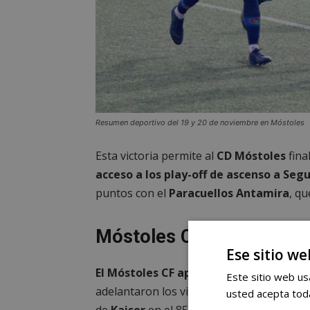
Resumen deportivo del 19 y 20 de noviembre en Móstoles
Esta victoria permite al
CD Móstoles
fina
acceso a los play-off de ascenso a Seg
puntos con el
Paracuellos Antamira
, qu
Móstoles CF 2-2 CDE Lug
Ese sitio we
El Móstoles CF apenas pudo sumar un pu
Este sitio web usa
adelantaron los visitantes en el 75’, pero
usted acepta toda
de
Kaiser
en el 85’ y
Unai
en el 90’. En e