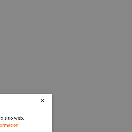
×
ro sitio web,
formación