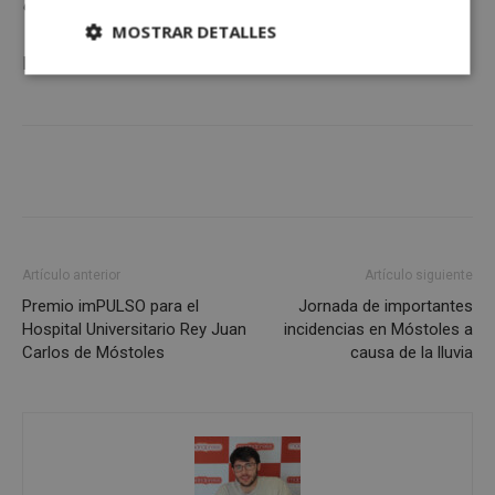
en
Twitter
,
Instagram
y
Facebook
.
MOSTRAR DETALLES
La
actualidad de Móstoles
en
mostoleshoy.com
Cookies
Cookies de
estrictamente
rendimiento
necesarias
Cookies de
Cookies de
preferencias
funcionalidad
Artículo anterior
Artículo siguiente
Cookies no clasificadas
Premio imPULSO para el
Jornada de importantes
Hospital Universitario Rey Juan
incidencias en Móstoles a
Carlos de Móstoles
causa de la lluvia
Cookies estrictamente necesarias
Cookies de rendimiento