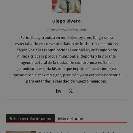
Cookies de preferencias
Cookies de funcionalidad
Diego Rivero
Cookies no clasificadas
https://mostoleshoy.com
Las cookies estrictamente necesarias permiten la
Periodista y cronista en mostoleshoy.com, Diego se ha
funcionalidad principal del sitio web, como el
especializado en convertir el latido de los barrios en noticias,
inicio de sesión de usuario y la gestión de cuentas.
El sitio web no se puede utilizar correctamente sin
dando voz a las reivindicaciones vecinales y analizando con
las cookies estrictamente necesarias.
mirada crítica la política municipal, el deporte y la vibrante
Proveedor
/
agenda cultural de la ciudad. Su compromiso es firme:
Nombre
Vencimiento
Desc
Dominio
garantizar que cada historia que importa a los vecinos sea
narrada con el máximo rigor, precisión y esa cercanía necesaria
PHPSESSID
Sesión
Cook
PHP.net
gene
mostoleshoy.com
para entender la realidad de nuestro municipio.
apli
basa
leng
Este
iden
prop
gene
utili
mant
Artículos relacionados
Más del autor
vari
sesi
usua