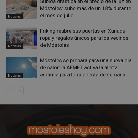
Subida drástica en el precio de la luz en
Nor
es u
Móstoles: sube más de un 18% durante
gene
azar
el mes de julio
Noticias
en q
pued
espe
Friking reabre sus puertas en Xanadú:
sitio
buen
ropa y regalos únicos para los vecinos
es m
un e
de Móstoles
Noticias
inic
para
entr
Móstoles se prepara para una nueva ola
_GRECAPTCHA
6 meses
Goo
Google LLC
de calor: la AEMET activa la alerta
reC
www.google.com
amarilla para lo que resta de semana
esta
Noticias
cook
nece
(_GR
cuan
ejec
fin d
prop
su an
ries
CookieScriptConsent
1 mes
El se
CookieScript
Cook
mostoleshoy.com
Scri
utili