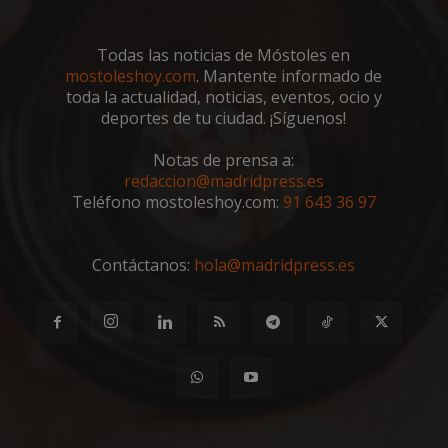
cook
reco
pref
de
Todas las noticias de Móstoles en
cons
mostoleshoy.com
. Mantente informado de
de c
los v
toda la actualidad, noticias, eventos, ocio y
nece
deportes de tu ciudad. ¡Síguenos!
el b
cook
Cook
Notas de prensa a:
Scri
func
redaccion@madridpress.es
corr
Teléfono mostoleshoy.com:
91 643 36 97
__cf_bm
30 minutos
Esta
Cloudflare Inc.
utili
.vimeo.com
dist
hum
Contáctanos:
hola@madridpress.es
bots.
bene
para 
web,
de r
info
váli
uso d
web
Storage declaration