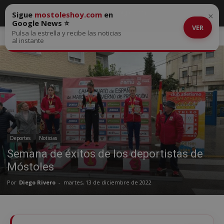
Sigue
mostoleshoy.com
en
×
Google News ⭐
VER
Pulsa la estrella y recibe las noticias
Inicio
Deportes
al instante
Deportes
Noticias
Semana de éxitos de los deportistas de
Móstoles
Por
Diego Rivero
-
martes, 13 de diciembre de 2022