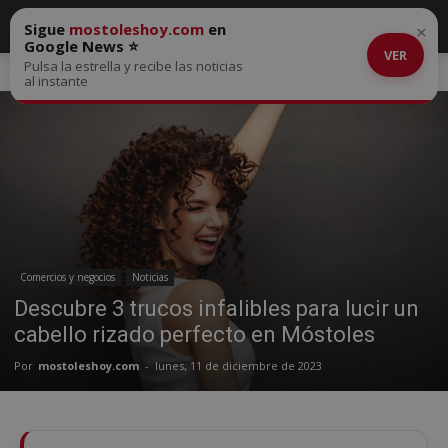
Sigue
mostoleshoy.com
en
×
Google News ⭐
VER
Pulsa la estrella y recibe las noticias
Inicio
Comercios y negocios
al instante
Comercios y negocios
Noticias
Descubre 3 trucos infalibles para lucir un
cabello rizado perfecto en Móstoles
Por
mostoleshoy.com
-
lunes, 11 de diciembre de 2023