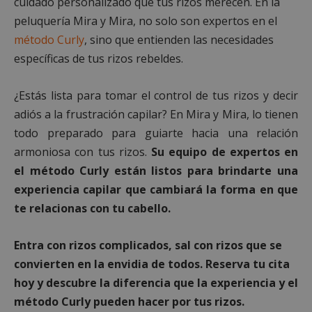
cuidado personalizado que tus rizos merecen. En la
peluquería Mira y Mira, no solo son expertos en el
método Curly
, sino que entienden las necesidades
específicas de tus rizos rebeldes.
¿Estás lista para tomar el control de tus rizos y decir
adiós a la frustración capilar? En Mira y Mira, lo tienen
todo preparado para guiarte hacia una relación
cf_clearance
1 año
Cloudflare, Inc.
armoniosa con tus rizos.
Su equipo de expertos en
.alcorconhoy.com
el método Curly están listos para brindarte una
experiencia capilar que cambiará la forma en que
te relacionas con tu cabello.
Entra con rizos complicados, sal con rizos que se
convierten en la envidia de todos. Reserva tu cita
hoy y descubre la diferencia que la experiencia y el
método Curly pueden hacer por tus rizos.