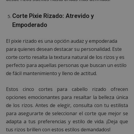
Cookies de rendimiento
Corte Pixie Rizado: Atrevido y
Cookies de preferencias
Empoderado
Cookies de funcionalidad
Cookies no clasificadas
El pixie rizado es una opción audaz y empoderada
Las cookies estrictamente necesarias permiten la
para quienes desean destacar su personalidad. Este
funcionalidad principal del sitio web, como el
inicio de sesión de usuario y la gestión de cuentas.
corte corto resalta la textura natural de los rizos y es
El sitio web no se puede utilizar correctamente sin
las cookies estrictamente necesarias.
perfecto para aquellas personas que buscan un estilo
Proveedor
/
de fácil mantenimiento y lleno de actitud.
Nombre
Vencimient
Dominio
__cf_bm
29 minuto
Cloudflare Inc.
Estos cinco cortes para cabello rizado ofrecen
56 segundo
.x.com
opciones emocionantes para resaltar la belleza única
de los rizos. Antes de elegir, consulta con tu estilista
para asegurarte de seleccionar el corte que mejor se
adapta a tus preferencias y estilo de vida. ¡Deja que
tus rizos brillen con estos estilos demandados!