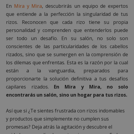
En
Mira y Mira
, descubrirás un equipo de expertos
que entiende a la perfección la singularidad de tus
VISITOR_PRIVACY_METADATA
5 meses 4
YouTube
semanas
.youtube.com
rizos. Reconocen que cada rizo tiene su propia
personalidad y comprenden que entenderlos puede
ser todo un desafío. En su salón, no solo son
conscientes de las particularidades de los cabellos
rizados, sino que se sumergen en la comprensión de
los dilemas que enfrentas. Esta es la razón por la cual
están a la vanguardia, preparados para
proporcionarte la solución definitiva a tus desafíos
capilares rizados.
En Mira y Mira, no solo
encontrarás un salón, sino un hogar para tus rizos.
Así que si ¿Te sientes frustrada con rizos indomables
y productos que simplemente no cumplen sus
msToken
.tiktok.com
1 semana 
días
promesas? Deja atrás la agitación y descubre el