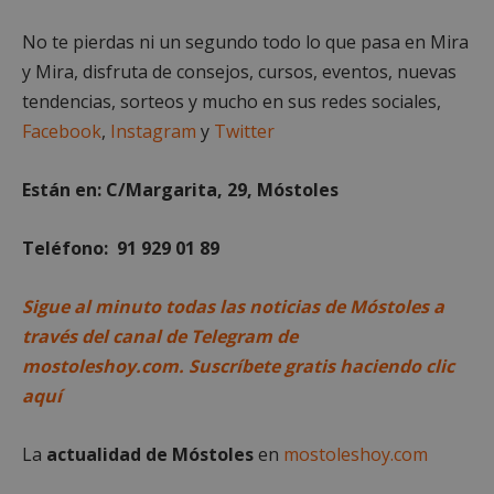
No te pierdas ni un segundo todo lo que pasa en Mira
y Mira, disfruta de consejos, cursos, eventos, nuevas
tendencias, sorteos y mucho en sus redes sociales,
Storage declaration
Facebook
,
Instagram
y
Twitter
Nombre
Storage type
Descripción
Están en: C/Margarita, 29, Móstoles
wpjm-stat-
Almacenamiento
job_view_unique_99537
local
__tt_embed__storage_test
Almacenamiento
Teléfono: 91 929 01 89
de sesión
wpjm-stat-
Almacenamiento
Sigue al minuto todas las noticias de Móstoles a
job_view_unique_99277
local
través del canal de Telegram de
wpjm-stat-
Almacenamiento
job_view_unique_99355
local
mostoleshoy.com. Suscríbete gratis haciendo clic
wpjm-stat-
Almacenamiento
aquí
job_view_unique_99516
local
wpjm-stat-
Almacenamiento
job_view_unique_99437
local
La
actualidad de Móstoles
en
mostoleshoy.com
google_auto_fc_cmp_setting
Almacenamiento