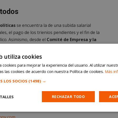
 todos
olíticas
se encuentra la de una subida salarial
es, el pago de los trienios pendientes y el fin de la
ico. Asimismo, desde el
Comité de Empresa y la
o “habrá conflicto”. En este caso, también han
de los servicios públicos, asegurando que
b utiliza cookies
 cookies para mejorar la experiencia del usuario. Al utilizar nuest
s las cookies de acuerdo con nuestra Política de cookies.
Más in
uso o distribución sin previo consentimiento
S LOS SOCIOS
(1498) →
 aparecen en este artículo. Suscríbete gratis al
TALLES
RECHAZAR TODO
ACE
Cookies de
Cookies de
Cookies de
hoy.com
e
rendimiento
preferencias
funcionalidad