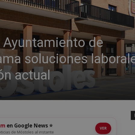
el Ayuntamiento de
ama soluciones laboral
ón actual
om
en Google News ⭐
VER
noticias de Móstoles al instante