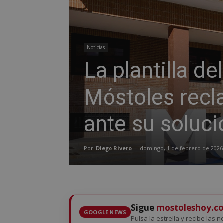
Noticias
La plantilla d
Móstoles recl
ante su soluci
Por
Diego Rivero
-
domingo, 1 de febrero de 2026
Sigue
mostoleshoy.c
GOOGLE NEWS
Pulsa la estrella y recibe las 