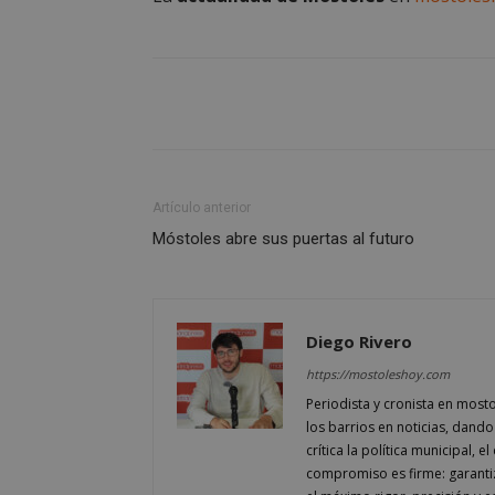
necesarias
Cooki
Artículo anterior
Móstoles abre sus puertas al futuro
Las cookies estricta
la gestión de cuenta
Nombre
Diego Rivero
PHPSESSID
https://mostoleshoy.com
Periodista y cronista en most
los barrios en noticias, dando
crítica la política municipal, 
_GRECAPTCHA
compromiso es firme: garantiz