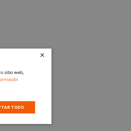
×
ro sitio web,
formación
PTAR TODO
Cookies no
clasificadas