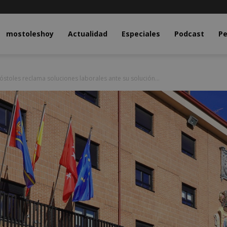
y.com
mostoleshoy
Actualidad
Especiales
Podcast
Pe
óstoles reclama soluciones laborales ante su solución...