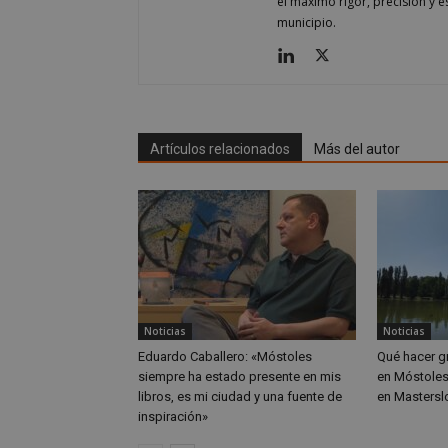
el máximo rigor, precisión y 
municipio.
CookieScriptConse
__cf_bm
Artículos relacionados
Más del autor
Storage declaratio
Nombre
job_listing_60028_0
_grecaptcha
google_auto_fc_c
Noticias
Noticias
Nombre
Eduardo Caballero: «Móstoles
Qué hacer gr
Nombre
Provee
Nombre
VISITOR_PRIVACY
/
Domin
siempre ha estado presente en mis
en Móstoles
Nombre
OAID
libros, es mi ciudad y una fuente de
en Masterslo
vuid
Vimeo.
inspiración»
YSC
Inc.
.vimeo