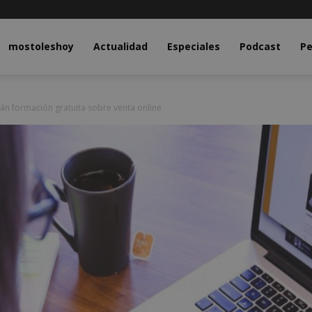
y.com
mostoleshoy
Actualidad
Especiales
Podcast
Pe
án formación gratuita sobre venta online