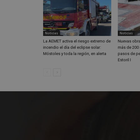
Nombre
Nombre
Provee
Nombre
VISITOR_PRIVACY
/
Domin
Nombre
OAID
vuid
Vimeo.
YSC
Inc.
.vimeo
Noticias
Noticias
_cfuvid
.vimeo
NID
La AEMET activa el riesgo extremo de
Nuevas obra
_ga
incendio el día del eclipse solar:
más de 200 
Móstoles y toda la región, en alerta
pasos de pe
VISITOR_INFO1_LIV
Estoril I
_ga_CJ6TH46G2D