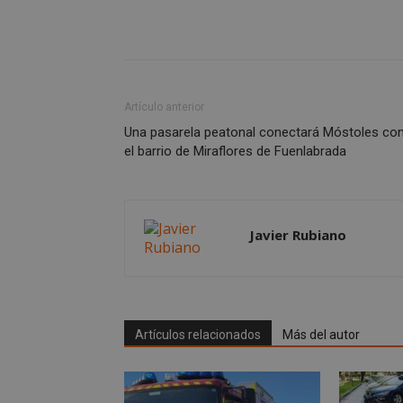
_GRECAPTCHA
Artículo anterior
CookieScriptConse
Una pasarela peatonal conectará Móstoles co
el barrio de Miraflores de Fuenlabrada
__cf_bm
Javier Rubiano
Storage declaratio
Nombre
job_listing_60028_0
_grecaptcha
Artículos relacionados
Más del autor
google_auto_fc_c