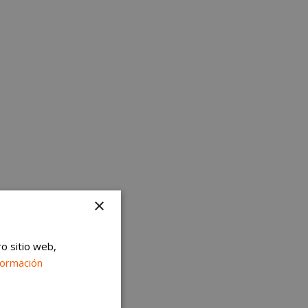
×
ro sitio web,
formación