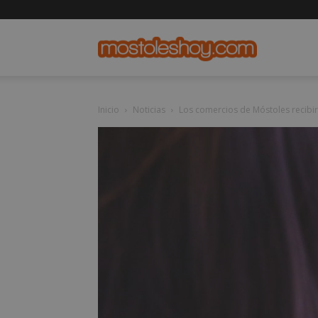
mostolesho
Inicio
Noticias
Los comercios de Móstoles recibir