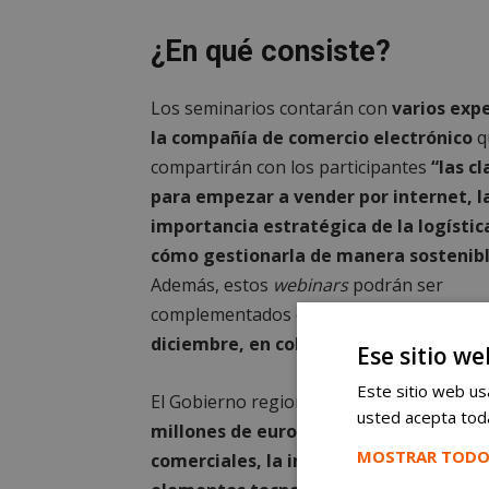
¿En qué consiste?
Los seminarios contarán con
varios exp
la compañía de comercio electrónico
q
compartirán con los participantes
“las c
para empezar a vender por internet, l
importancia estratégica de la logístic
cómo gestionarla de manera sostenib
Además, estos
webinars
podrán ser
complementados con
un curso intensivo
diciembre, en colaboración con IE Unive
Ese sitio we
Este sitio web usa
El Gobierno regional ya ha destinado
1,8
usted acepta toda
millones de euros
en lo que llevamos de
MOSTRAR TODO
comerciales, la implantación de medid