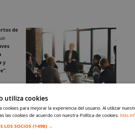
ertos de
ue
laves
a
a y
le”
.
 en
Los comercios de Móstoles recibirán formación gratuita
rsity.
b utiliza cookies
sobre venta online
 cookies para mejorar la experiencia del usuario. Al utilizar nuest
s las cookies de acuerdo con nuestra Política de cookies.
Más in
 2022 “
a la transformación de establecimientos
S LOS SOCIOS
(1498) →
as de ahorro energético o la introducción de