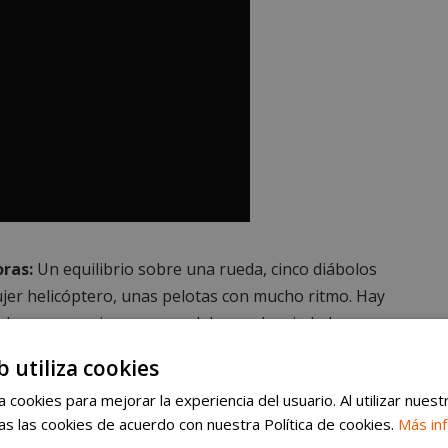
oras:
Un equilibrio sobre una rueda, cinco diábolos
jer helicóptero, unas pelotas con mucho ritmo. Hay
suelo para esquivar unos malabares despiadados.
 homenajeado. En el Teatro del Bosque. Una
b utiliza cookies
censes andaluzas.
 cookies para mejorar la experiencia del usuario. Al utilizar nuest
s las cookies de acuerdo con nuestra Política de cookies.
Más in