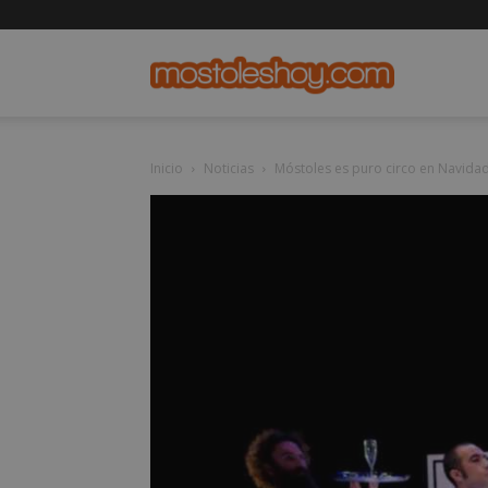
mostolesho
Inicio
Noticias
Móstoles es puro circo en Navida