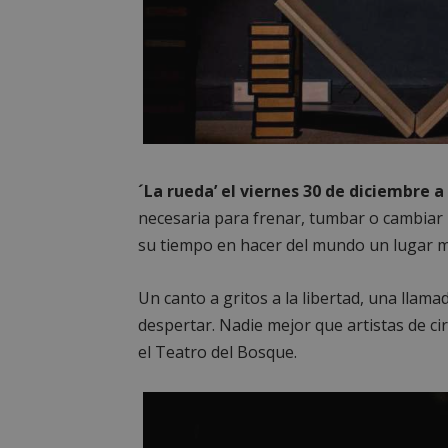
Nombre
Nombre
Provee
Nombre
VISITOR_PRIVACY
/
Domin
Nombre
OAID
vuid
Vimeo.
YSC
Inc.
.vimeo
_cfuvid
.vimeo
NID
_ga
´La rueda’ el viernes 30 de diciembre a 
necesaria para frenar, tumbar o cambiar l
VISITOR_INFO1_LIV
su tiempo en hacer del mundo un lugar m
Un canto a gritos a la libertad, una llama
_ga_CJ6TH46G2D
despertar. Nadie mejor que artistas de ci
el Teatro del Bosque.