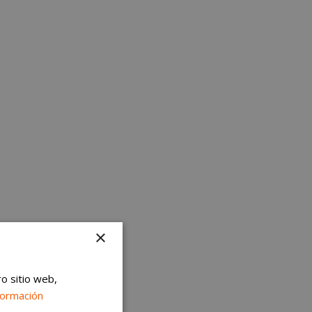
×
ro sitio web,
formación