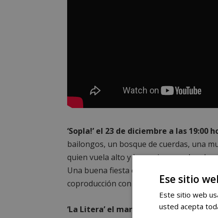
‘Sopla!’ el 23 de diciembre a las 19:00 h
bailongos, un bosque de cuerdas, una mu
quien vuela alto y hay quien se echa al 
Una buena fiesta con música y un ilustre
Ese sitio we
coproducción con diversas compañías cir
Este sitio web usa
usted acepta toda
‘La Litera’ el martes 27 de diciembre a