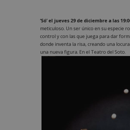
PHPSESSID
‘Só’ el jueves 29 de diciembre a las 19:0
meticuloso. Un ser único en su especie r
control y con las que juega para dar for
_GRECAPTCHA
donde inventa la risa, creando una locur
una nueva figura. En el Teatro del Soto.
CookieScriptConse
__cf_bm
Storage declaratio
Nombre
job_listing_60028_0
_grecaptcha
google_auto_fc_c