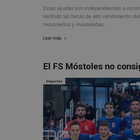
Estas ayudas son independientes a circu
recibido las becas de alto rendimiento d
Nombre
Nombre
Provee
Nombre
mostoleños y mostoleñas...
VISITOR_PRIVACY
/
Domin
Nombre
OAID
vuid
Vimeo.
Leer más
YSC
Inc.
.vimeo
_cfuvid
.vimeo
NID
_ga
El FS Móstoles no consi
VISITOR_INFO1_LIV
Deportes
_ga_CJ6TH46G2D