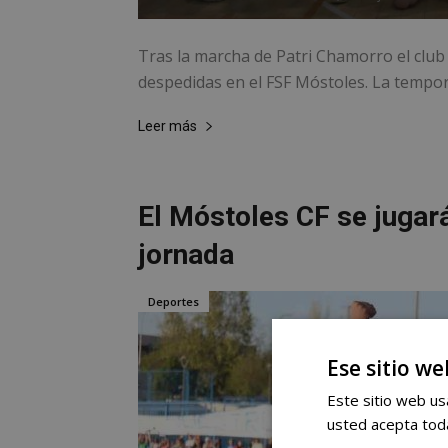
Tras la marcha de Patri Chamorro el club 
despedidas en el FSF Móstoles. La tempora
Leer más
El Móstoles CF se jugará
jornada
Deportes
Ese sitio we
Este sitio web usa
usted acepta toda