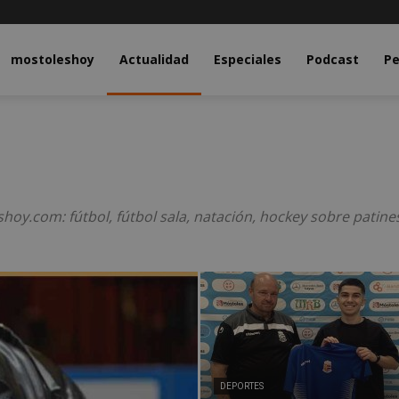
y.com
mostoleshoy
Actualidad
Especiales
Podcast
Pe
oy.com: fútbol, fútbol sala, natación, hockey sobre patine
DEPORTES