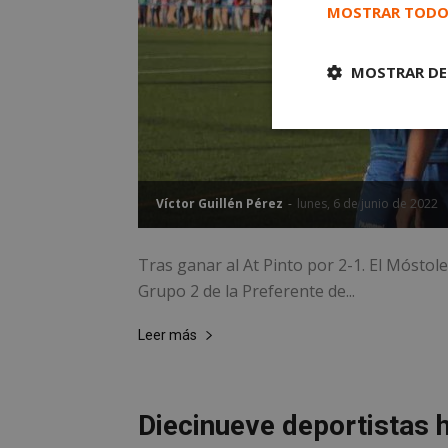
MOSTRAR TODO
MOSTRAR DE
Cookies
estrictament
necesarias
Víctor Guillén Pérez
-
lunes, 6 de junio de 2022
Tras ganar al At Pinto por 2-1. El Móstole
Grupo 2 de la Preferente de...
Cooki
Leer más
Las cookies estricta
la gestión de cuenta
Diecinueve deportistas h
Nombre