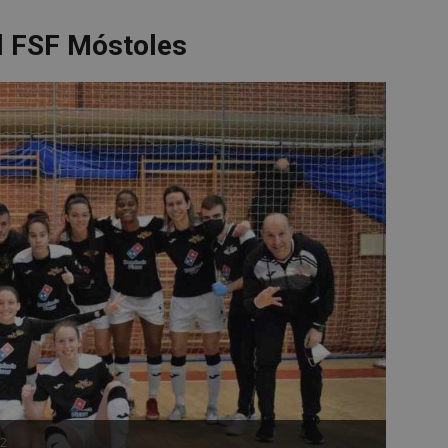
l FSF Móstoles
22