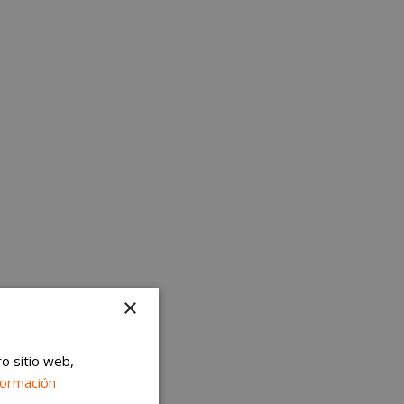
×
ro sitio web,
formación